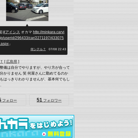
備]
#アイシス
オカマ
http://minkara.carvi
.jp/userid/296433/car/2271197/433075
.aspx
」
何シテル？
07/08 22:43
Ｔ
[
広島県
]
整備は自分でやりますが、やり方が合って
分かりません 笑 何屋さんに勤めてるのか
もはっきりわかりませんが、基本何でもし
.
5
51
フォロー
フォロワー