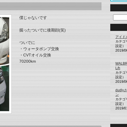
僕じゃないです
掘ったついでに後期顔(笑)
アイド
カテゴ
ついでに
設定）
・ウォータポンプ交換
2019/0
・CVTオイル交換
70200km
WALB
L/h
カテゴ
設定）
2019/0
dudl
ン
カテゴ
設定）
2019/0