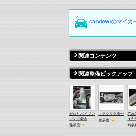
carview!の
関連コンテンツ
関連整備ピックアップ
ゼロリバイブで
エアクリ交換〜
不本
レンズ磨き
イヤ
難易度:
★
難易度:
★
難易