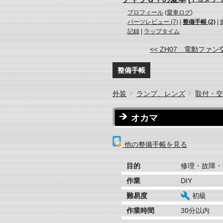
プロフィール
(
愛車ログ
)
パーツレビュー (7)
|
整備手帳 (2)
|
記録
|
ラップタイム
<< ZH07 電動ファン
整備手帳
外装
ランプ、レンズ
取付・交
オカマ
他の整備手帳を見る
目的
修理・故障・
作業
DIY
難易度
初級
作業時間
30分以内