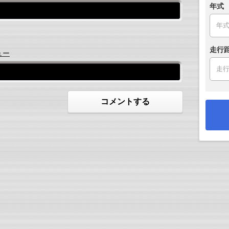
年式
走行
ュー
コメントする