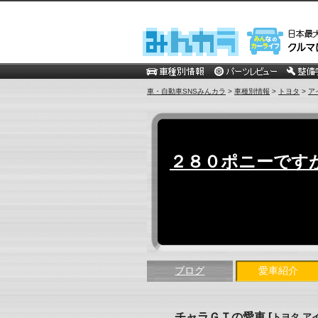
車・自動車SNSみんカラ
>
車種別情報
>
トヨタ
>
ア
２８０ポニーです
ブログ
愛車紹介
チャラＧＴの愛車
[
トヨタ ア