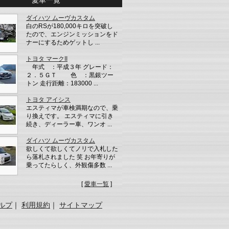
愛車一覧
ダイハツ ムーヴカスタム
白のRSが180,000キロを突破し
たので、エンジンミッションをド
ナーにするためゲットし ...
トヨタ マークII
年式 ：平成３年 グレード：
２．５ＧＴ 色 ：黒銀ツー
トン 走行距離：183000 ...
トヨタ アイシス
エスティマが車検満期なので、乗
り換えです。 エスティマに引き
続き、ディーラー車、ワンオ ...
ダイハツ ムーヴカスタム
欲しくて欲しくてノリで入札した
ら落札されました 笑 お年寄りが
乗ってたらしく、外観傷多数 ...
[
愛車一覧
]
ルプ
｜
利用規約
｜
サイトマップ