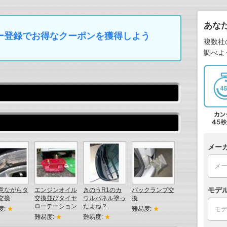
あな
マイカー登録でお得なクーポンを獲得しよう
複数社
調べよ
メー
モデ
意ながらタ
エンジンオイル
きのうR1のカ
バックランプ交
交換
交換並びタイヤ
ウルパネル塗っ
換
ローテーション
たよね？
度:
★
難易度:
★
難易度:
★
難易度:
★