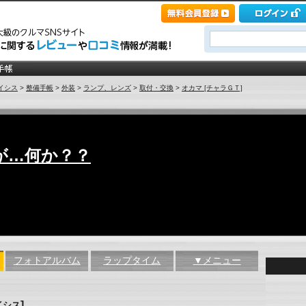
イシス
>
整備手帳
>
外装
>
ランプ、レンズ
>
取付・交換
>
オカマ [チャラＧＴ]
が…何か？？
フォトアルバム
ラップタイム
▼メニュー
]
イシス