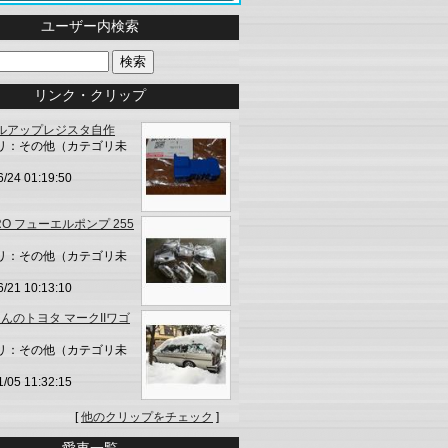
ユーザー内検索
リンク・クリップ
ルアップレジスタ自作
リ：その他（カテゴリ未
6/24 01:19:50
RO フューエルポンプ 255
リ：その他（カテゴリ未
6/21 10:13:10
yさんのトヨタ マークIIワゴ
リ：その他（カテゴリ未
1/05 11:32:15
[
他のクリップをチェック
]