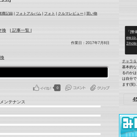
燃費記録
|
フォトアルバム
|
フォト
|
クルマレビュー
|
買い物
交換
| 記事一覧 |
「[整
ew.co
作業日：2017年7月8日
2/note
換
チャラＧ
基本的な
るのかは
は自分で
ます(笑)..
0
4
メンテナンス