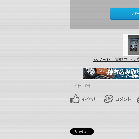
パ
<< ZH07 電動ファン
イイね！0件