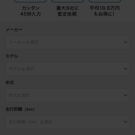
メーカー
モデル
年式
走行距離（km）