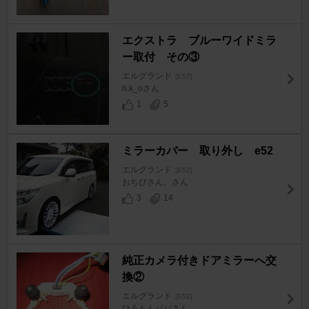
エクストラ ブルーワイドミラ
ー取付 その③
エルグランド
[E52]
h.k_oさん
1
5
ミラーカバー 取り外し e52
エルグランド
[E52]
おちびさん。さん
3
14
純正カメラ付きドアミラーへ交
換②
エルグランド
[E52]
ひろもんパパさん