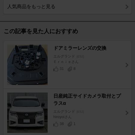
人気商品をもっと見る
この記事を見た人におすすめ
ドアミラーレンズの交換
エルグランド
[E52]
Ｅｒｎｉｅさん
31
8
日産純正サイドカメラ取付とプ
ラスα
エルグランド
[E52]
hiroyoiさん
38
1