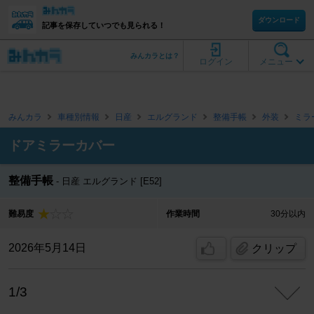
ダウンロード
記事を保存していつでも見られる！
みんカラとは？
ログイン
メニュー
みんカラ
車種別情報
日産
エルグランド
整備手帳
外装
ミラ
ドアミラーカバー
整備手帳
日産 エルグランド [E52]
難易度
作業時間
30分以内
2026年5月14日
クリップ
1/3