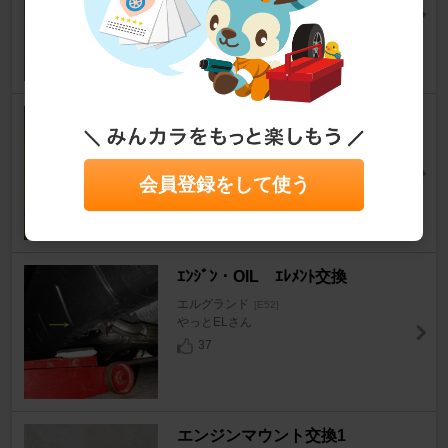
まきはららさん
5
0
ミラー流用
エルグランド
[E52]
あすたなさん
会員登録をして使う
28
2
ｴﾝｼﾞﾝ・OIL ｴﾚﾒﾝﾄ交換
エルグランド
[E52]
やっとELさん
37
エンジンマウント交換1