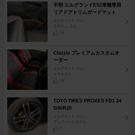
不明 エルグランドE52車種専用
リアドアトリムガードマット
エルグランド
[E52]
カエル｡｡｡さん
15
Clazzio プレミアムカスタムオ
ーダー
エルグランド
[E52]
ｏｄｏさん
13
TOYO TIRES PROXES FD1 24
5/40R20
エルグランド
[E52]
ディファレンスさん
7