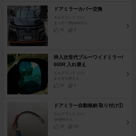
ドアミラーカバー交換
エルグランド
[E52]
まっすー@ymasさん
41
0
枠入次世代ブルーワイドミラー/
600R 入れ替え
エルグランド
[E52]
まさきち@さん
52
5
ドアミラー自動格納 取り付け①
エルグランド
[E52]
ryu@mさん
16
20