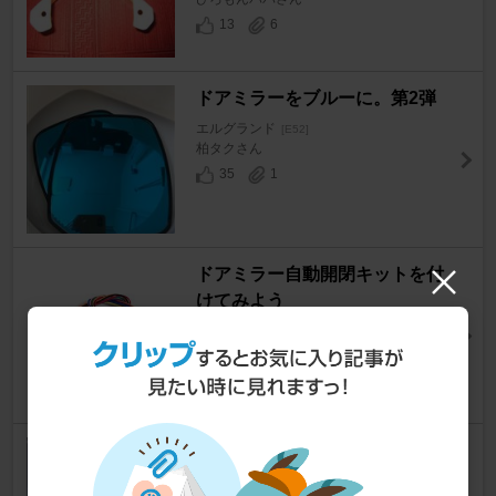
13
6
ドアミラーをブルーに。第2弾
エルグランド
[E52]
柏タクさん
35
1
ドアミラー自動開閉キットを付
けてみよう
エルグランド
[E52]
麦藁商会さん
20
0
ミラーにカバーを取り付け
エルグランド
[E52]