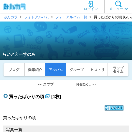
ログイン
メニュー
みんカラ
フォトアルバム
フォトアルバム一覧
買ったばかりの頃 [らい
らいとえーすのあ
ラップ
ブログ
愛車紹介
アルバム
グループ
ヒストリ
タイム
<< スプブ
N-BOX ... >>
買ったばかりの頃
[1枚]
買ったばかりの頃
写真一覧