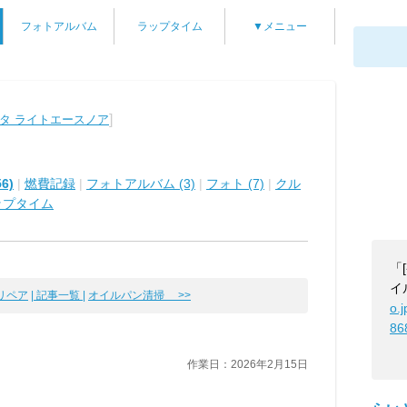
フォトアルバム
ラップタイム
▼メニュー
]
タ ライトエースノア
6)
|
燃費記録
|
フォトアルバム (3)
|
フォト (7)
|
クル
ップタイム
「
イ
リペア
| 記事一覧 |
オイルパン清掃 >>
o.
86
作業日：2026年2月15日