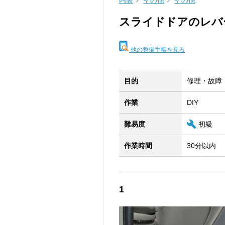
内装
その他
その他
スライドドアのレバ
他の整備手帳を見る
目的
修理・故障
作業
DIY
難易度
初級
作業時間
30分以内
1