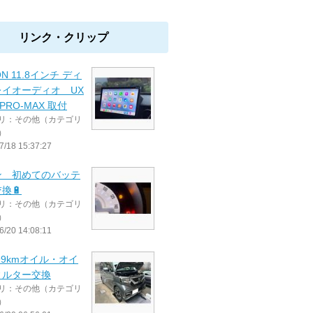
リンク・クリップ
N 11.8インチ ディ
レイオーディオ UX
-PRO-MAX 取付
リ：その他（カテゴリ
）
7/18 15:37:27
ン 初めてのバッテ
換🔋
リ：その他（カテゴリ
）
6/20 14:08:11
599kmオイル・オイ
ィルター交換
リ：その他（カテゴリ
）