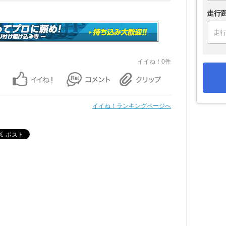
走行
イイね！0件
イイね！ランキングページへ