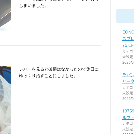
しまいました。
EONO
スプ
7SKJ
カテゴ
未設定
2026/0
レバーを見ると破損はなかったので休日に
ラパ
ゆっくり治すことにしました。
リー交
カテゴ
未設定
2026/0
137
ルフ
カテゴ
未設定