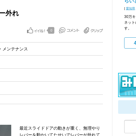
らい
[
愛知県
ー外れ
30万
ネット
す。
0
・メンテナンス
最近スライドドアの動きが重く、無理やり
レバーを動かいてたせいでレバーが外れて