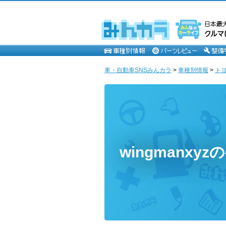
車・自動車SNSみんカラ
>
車種別情報
>
ト
wingmanxy