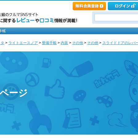
ヨタ
>
ライトエースノア
>
整備手帳
>
内装
>
その他
>
その他
>
スライドドアのレバー
zのページ