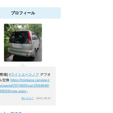
プロフィール
[整備]
#ライトエースノア
デフオ
ル交換
https://minkara.carview.c
jp/userid/2974805/car/2584846/
89593/note.aspx
」
何シテル？
06/21 09:47