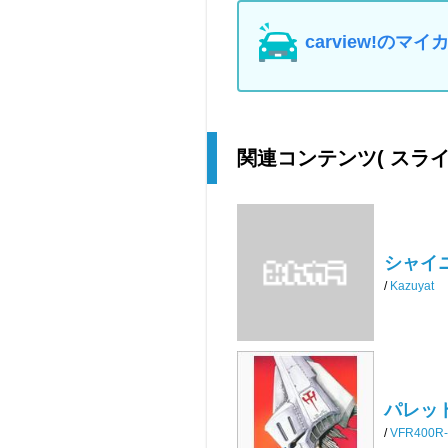
carview!の
関連コンテンツ
( スラ
シャイニ
/
Kazuyat
パレッ
/
VFR400R-