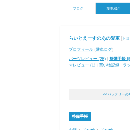
ブログ
愛車紹介
らいとえーすのあの愛車
[
トヨ
プロフィール
(
愛車ログ
)
パーツレビュー (25)
|
整備手帳 (5
マレビュー (1)
|
買い物記録
|
ラ
<< バッテリーの
整備手帳