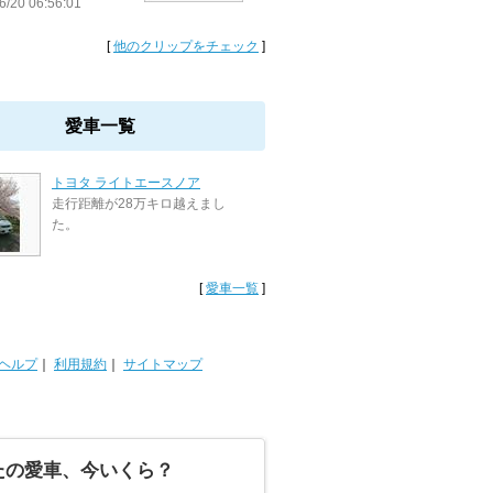
6/20 06:56:01
[
他のクリップをチェック
]
愛車一覧
トヨタ ライトエースノア
走行距離が28万キロ越えまし
た。
[
愛車一覧
]
ヘルプ
｜
利用規約
｜
サイトマップ
たの愛車、今いくら？