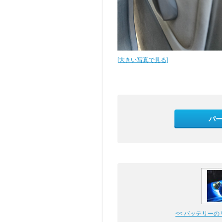
[大きい写真で見る]
パ
<< バッテリーの