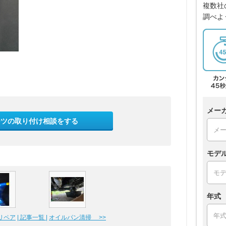
複数社
調べよ
メー
ーツの取り付け相談をする
モデ
年式
リペア
| 記事一覧 |
オイルパン清掃 >>