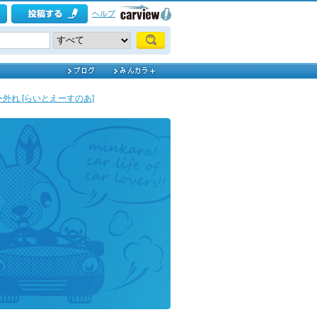
ヘルプ
外れ [らいとえーすのあ]