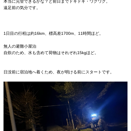
本当に完登できるかな？と前日までドキドキ・ワクワク。
遠足前の気分です。
1日目の行程は約16km、標高差1700m、11時間ほど。
無人の避難小屋泊
自炊のため、水も含めて荷物はそれぞれ15kgほど。
日没前に宿泊地へ着くため、夜が明ける前にスタートです。