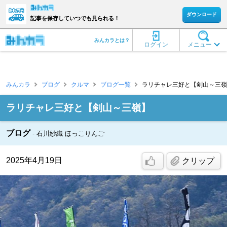
ダウンロード
記事を保存していつでも見られる！
みんカラとは？
ログイン
メニュー
みんカラ
ブログ
クルマ
ブログ一覧
ラリチャレ三好と【剣山～三嶺】
ラリチャレ三好と【剣山～三嶺】
ブログ
石川紗織 ほっこりんご
2025年4月19日
クリップ