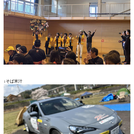
↓そば米汁