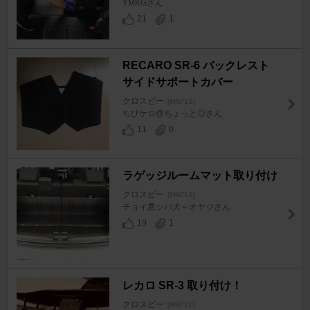
YMKGさん
21
1
RECARO SR-6 バックレスト
サイドサポートカバー
クロスビー
[MN71S]
ちびケロ@ちょっと◎さん
11
0
ラゲッジルームマット取り付け
クロスビー
[MN71S]
チョイ悪シバ犬～オヤジさん
19
1
レカロ SR-3 取り付け！
クロスビー
[MN71S]