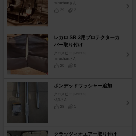
miruchanさん
29
2
レカロ SR-3用プロテクターカ
バー取り付け
クロスビー
[MN71S]
miruchanさん
20
0
ボンデッドワッシャー追加
クロスビー
[MN71S]
k@Iさん
28
1
クラッツィオエアー取り付け