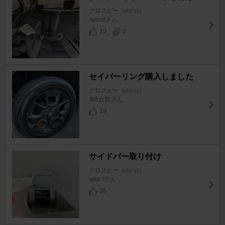
クロスビー
[MN71S]
oyonzさん
10
0
セイバーリング購入しました
クロスビー
[MN71S]
車8台目さん
19
サイドバー取り付け
クロスビー
[MN71S]
taka-!さん
26