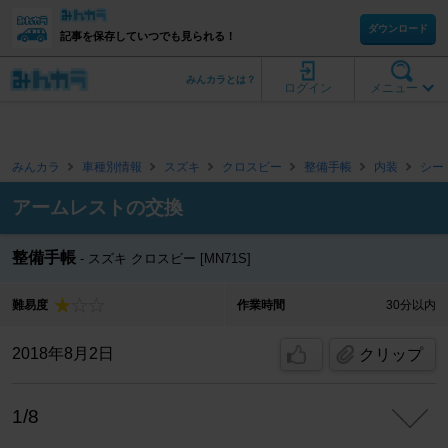
ダウンロード
記事を保存していつでも見られる！
みんカラとは？
ログイン
メニュー
みんカラ
車種別情報
スズキ
クロスビー
整備手帳
内装
シー
アームレストの交換
整備手帳
スズキ クロスビー [MN71S]
難易度
作業時間
30分以内
2018年8月2日
クリップ
1/8