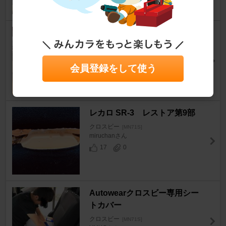
シートカバー取付
クロスビー
[MN71S]
k@Iさん
会員登録をして使う
41
0
レカロ SR-3 レストア第9部
クロスビー
[MN71S]
miruchanさん
17
0
Autowearクロスビー専用シー
トカバー
クロスビー
[MN71S]