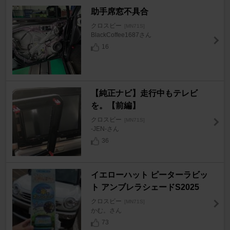
助手席窓不具合
クロスビー
[MN71S]
BlackCoffee1687さん
16
【純正ナビ】走行中もテレビ
を。【前編】
クロスビー
[MN71S]
-JEN-さん
36
イエローハット ピーターラビッ
ト アンブレラシェードS2025
クロスビー
[MN71S]
かむ。さん
73