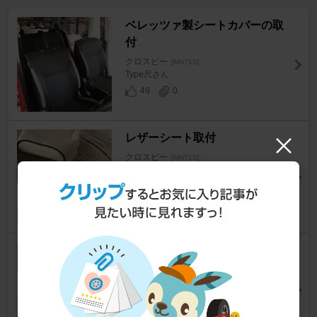
ベレッツァ製シートカバーの取
付
クロスビー
[MN71S]
Type尺さん
49
0
レザーシート取付
クロスビー
[MN71S]
そっそさんさん
22
1
イメチェン？&実用性アップす
るか⁈
クロスビー
[MN71S]
こころにピースさん
29
0