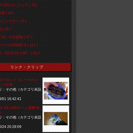
FLSTCのレストア ( 76 )
 ( 34 )
ピングカー ( 6 )
( 25 )
花』の大冒険 ( 47 )
マーチNISMO S ( 127 )
2014 ZX-14R） ( 61 )
リンク・クリップ
3日フロントブレーキのメ
ンス作業
リ：その他（カテゴリ未設
3/01 16:42:41
キ ZX-14R]オーム電機 伸
ー
リ：その他（カテゴリ未設
0/24 20:28:09