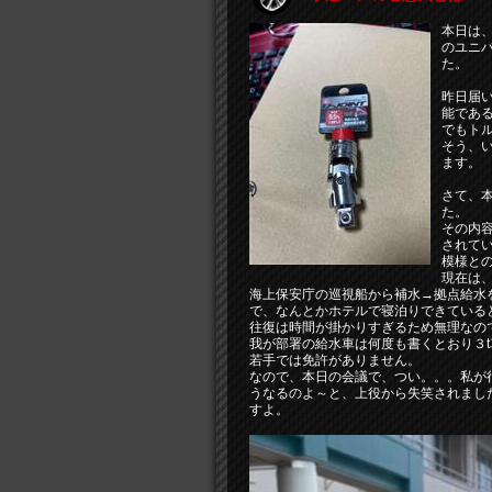
本日は、
のユニバ
た。
昨日届い
能であ
でもト
そう、
ます。
さて、
た。
その内
されて
模様と
現在は
海上保安庁の巡視船から補水→拠点給水
で、なんとかホテルで寝泊りできている
往復は時間が掛かりすぎるため無理なので
我が部署の給水車は何度も書くとおり３
若手では免許がありません。
なので、本日の会議で、つい。。。私が
うなるのよ～と、上役から失笑されまし
すよ。