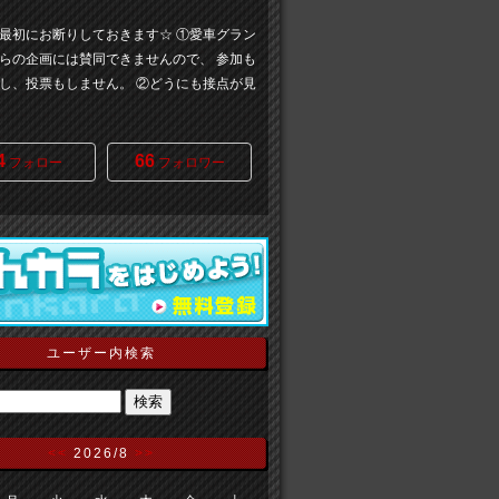
最初にお断りしておきます☆ ①愛車グラン
らの企画には賛同できませんので、 参加も
し、投票もしません。 ②どうにも接点が見
4
66
フォロー
フォロワー
ユーザー内検索
<<
2026/8
>>