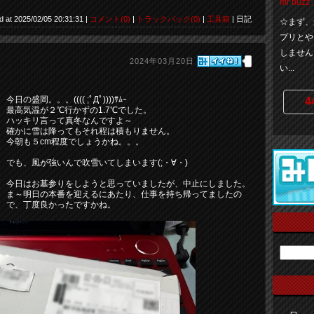
mr buzz
d at 2025/02/05 20:31:31 |
コメント(0)
|
トラックバック(0)
|
工具箱
| 日記
☆まず、
プリとや
しません
2024年03月20日
い...
今日の盛岡。。。(((( ;ﾟДﾟ))))ｻﾑｰ
4
最高気温が２℃行かずの1.7℃でした。
ハッキリ言って真冬なんですよ～
確かに雪は降ってもそれ程は積もりません。
今朝も５cm程度でしょうかね。。。
でも、風が強いんで吹雪いてしまいます(;・∀・)
今日はお墓参りをしようと思っていましたが、中止にしました。
ま～明日の本番を迎えるにあたり、仕事を持ち帰ってましたの
で、丁度良かったですかね。