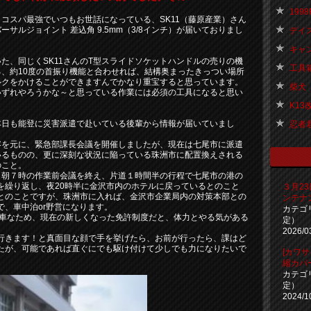
1998
コスパ最強でいつもお世話になっている、SK11（藤原産業）さん
ーサルジョイント 差込角 9.5mm（3/8インチ）が届いておりまし
デイズ君
キャン
た、同じくSK11さんのT型スライドソケットハンドルの売りの機
工具箱 
る、約10度の首振り機能と合わせれば、結構奥まったきっつい場所
ルクをかけることができますんでかなり重宝すると思っています。
柴犬『
いずれやろうかな～と思っている作業には必須の工具になると思い
K13改
本日も能登に災害派遣で赴いている後輩から情報が届いていまし
忍者君（
容を元に、緊急部課長会議を開催しましたが、現在は七尾市に派遣
いるものの、更に深刻な状況に陥っている珠洲市に配置換えされる
のこと。
、朝７時の作業前会議を終え、片道１時間半の行程で七尾市の港の
を繰り返し、夜20時半に金沢市内のホテルに戻っているとのこと
３月2
とのことですが、珠洲市に入れば、金沢市企業局内の対策本部との
ンテナ
、車中泊or野営になります。
カテゴ
t車なため、現在の新しくなった免許制度だと、体力とやる気がある
定）
2026/0
行きます！と真面目な顔で手を挙げたら、お前が行ったら、課はど
たが、可能であれば直ぐにでも駆け付けて少しでも力になりたいで
[カワサ
縮カバ
カテゴ
定）
2024/1