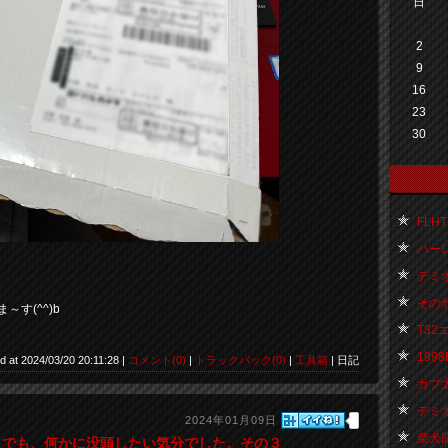
日
2
9
16
23
30
FLHTK
ハーレ
デミオ
その他 
す(^^)b
T32
1998F
d at 2024/03/20 20:11:28 |
コメント(0)
|
トラックバック(0)
|
工具箱
| 日記
カブ太君
デミオ君
2024年01月09日
柴犬龍太
 でも、何かに没頭したい気分でした。その３