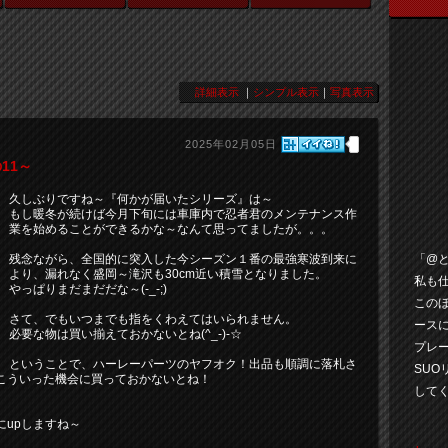
詳細表示
｜
シンプル表示
｜
写真表示
2025年02月05日
11～
久しぶりですね～『何かが届いたシリーズ』は～
もし暖冬が続けば今月下旬には車庫内で忍者君のメンテナンス作
業を始めることができるかな～なんて思ってましたが。。。
「@と
残念ながら、全国的に突入した今シーズン１番の最強寒波到来に
より、漏れなく盛岡～滝沢も30cm近い積雪となりました。
私も
やっぱりまだまだだな～(-_-;)
このほ
さて、でもいつまでも指をくわえてはいられません。
ース
必要な物は買い揃えておかないとね(^_-)-☆
プレ
ということで、ハーレーパーツのヤフオク！出品も順調に落札さ
SUO
こういった機会に買っておかないとね！
して
upしますね～