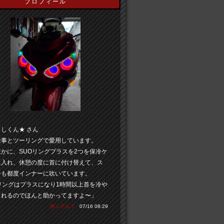
プロフィール
しくん★ さん
仕事とツーリングで愛用しています。
かに、SUOリングプラスを2つを保冷ケ
に入れ、休憩の度に首に付け替えて、ス
ーも都度インナーに吹いています。
リングはプラスになり1時間以上首を冷や
くれるのでほんと助かってますよ〜」
何シテル？
07/16 08:29