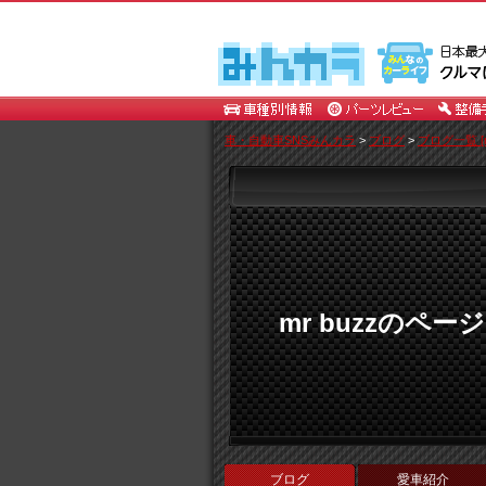
車・自動車SNSみんカラ
>
ブログ
>
ブログ一覧 [mr
mr buzzのページ
ブログ
愛車紹介