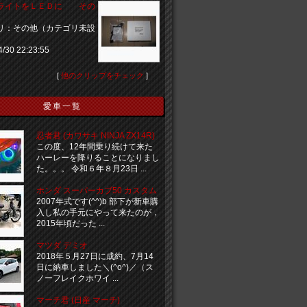
ライトをＬＥＤに その
リ：その他（カテゴリ未設
4/30 22:23:55
[
他のクリップをチェック
]
愛車一覧
忍者君 (カワサキ NINJA ZX14R)
この度、12年間乗り続けて来た
ハーレーを降りることになりまし
た。。。 令和６年８月23日 ...
ホンダ スーパーカブ50 カスタム
2007年式です(^^)b 部下が新車購
入し私の手元にやって来たのが，
2015年頃だった ...
マツダ デミオ
2018年５月27日に成約、7月14
日に納車しました＼(^o^)／（ス
ノーフレイクホワイ ...
マーチ君 (日産 マーチ)