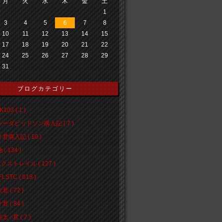
月
火
水
木
金
土
1
3
4
5
6
7
8
10
11
12
13
14
15
17
18
19
20
21
22
24
25
26
27
28
29
31
ブログカテゴリー
103 ( 1 )
ーダビッドソン購入記 ( 7 )
君購入記 ( 10 )
( 134 )
エクストレイル ( 127 )
LSTC ( 618 )
 ( 72 )
 ( 84 )
♂君 ( 7 )