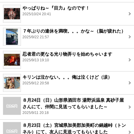
やっぱりね～『目力』なのです！
2025/10/24 20:41
７年ぶりの連休を満喫。。。かな～（脳が疲れた）
2025/9/22 21:57
忍者君の更なる光り物弄りを始めちゃいます
2025/9/13 19:10
キリンは泣かない。。。俺は泣くけど（涙）
2025/9/12 20:58
８月24日（日）山形県酒田市 湯野浜温泉 真砂子屋
さんにて、仲間に見送ってもらいました～
2025/9/11 20:18
８月23日（土）宮城県加美郡加美町の鍋越峠（トン
ネル）にて、友人に見送ってもらいました