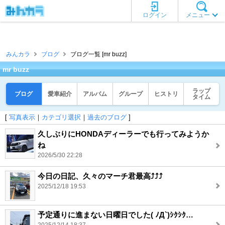
ログイン
メニュー
みんカラ
ブログ
ブログ一覧 [mr buzz]
mr buzz
ラップ
ブログ
愛車紹介
アルバム
グループ
ヒストリ
タイム
[
写真表示
｜
カテゴリ選択
｜
過去のブログ
]
久しぶりにHONDAディーラーでも行ってみようか
ね
2026/5/30 22:28
今日の日記、久々のマーチ君最高⤴️⤴️⤴️
2025/12/18 19:53
予定通りに進まない日曜日でした( ﾉД`)ｼｸｼｸ…