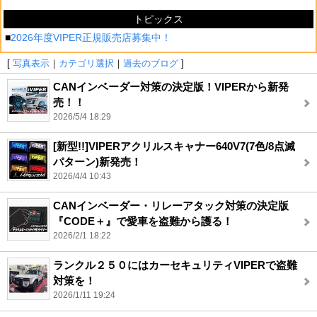
トピックス
■
2026年度VIPER正規販売店募集中！
[
写真表示
｜
カテゴリ選択
｜
過去のブログ
]
CANインベーダー対策の決定版！VIPERから新発
売！！
2026/5/4 18:29
[新型!!]VIPERアクリルスキャナー640V7(7色/8点滅
パターン)新発売！
2026/4/4 10:43
CANインベーダー・リレーアタック対策の決定版
『CODE＋』で愛車を盗難から護る！
2026/2/1 18:22
ランクル２５０にはカーセキュリティVIPERで盗難
対策を！
2026/1/11 19:24