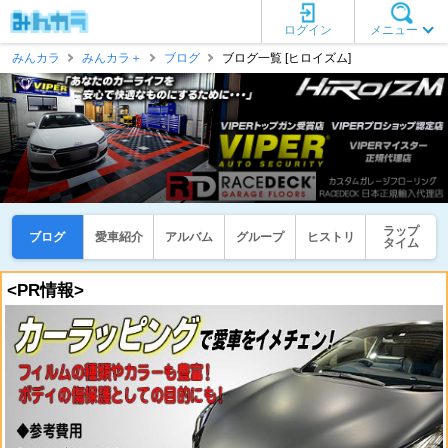
ログイン
メニュー
みんカラ
みんカラ＋
ブログ
ブログ一覧 [ヒロイズム]
ラップ
ブログ
愛車紹介
アルバム
グループ
ヒストリ
タイム
<PR情報>