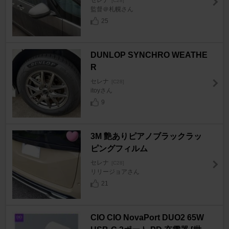
[C28]
監督＠札幌さん
25
DUNLOP SYNCHRO WEATHE
R
セレナ
[C28]
itoyさん
9
3M 艶ありピアノブラックラッ
ピングフィルム
セレナ
[C28]
リリージョアさん
21
CIO CIO NovaPort DUO2 65W