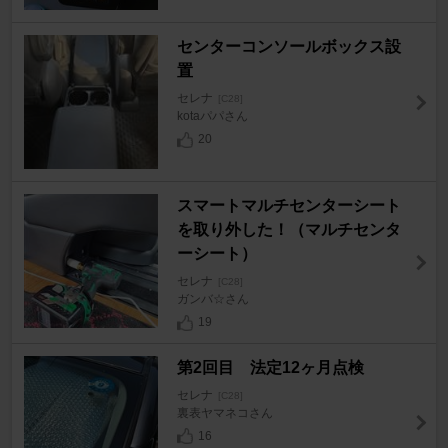
センターコンソールボックス設
置
セレナ
[C28]
kotaパパさん
20
スマートマルチセンターシート
を取り外した！（マルチセンタ
ーシート）
セレナ
[C28]
ガンバ☆さん
19
第2回目 法定12ヶ月点検
セレナ
[C28]
裏表ヤマネコさん
16