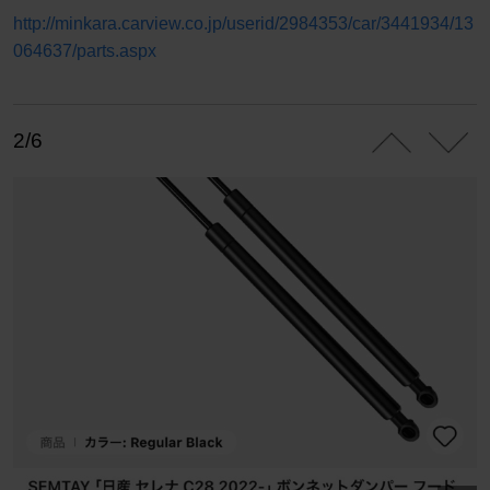
http://minkara.carview.co.jp/userid/2984353/car/3441934/13
064637/parts.aspx
2/6