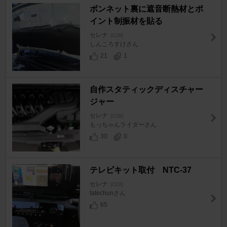
ボンネット裏に遮音断熱材とポ
イント制振材を貼る
セレナ
[C28]
しんころすけさん
21
1
自作スタティックディスチャー
ジャー
セレナ
[C28]
もっちゃんライダーさん
30
0
テレビキット取付 NTC-37
セレナ
[C28]
tatechunさん
65