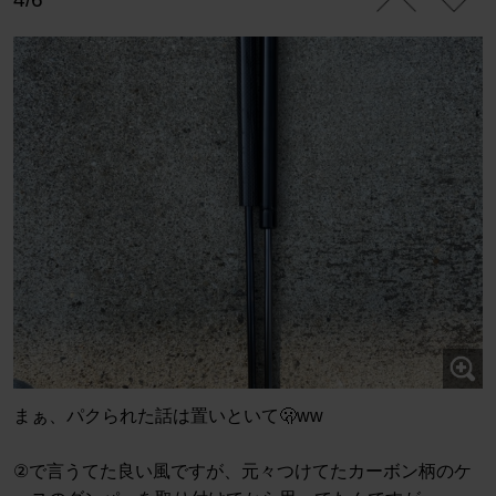
まぁ、パクられた話は置いといて🫢ww
②で言うてた良い風ですが、元々つけてたカーボン柄のケ