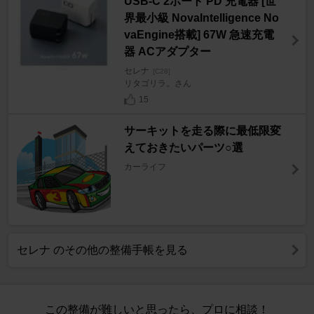
USB-C 2ポート PD 充電器 [世
界最小級 NovaIntelligence No
vaEngine搭載] 67W 急速充電
器 ACアダプター
セレナ
[C28]
リタゴリラ。さん
15
サーキットを走る際に最低限変
えておきたいパーツ○選
カーライフ
セレナ のその他の整備手帳を見る
この整備が難しいと思ったら、プロに相談！