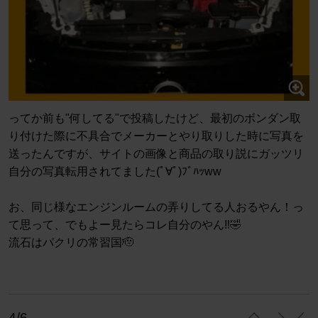
ってか前も"何してる"で投稿したけど、最初のボンダン取
り付けた際に不具合でメーカーとやり取りした時に写真を
送ったんですが、サイトの画像と商品の取り説にガッツリ
自分の写真転用されてました(ﾟ∀ﾟ)ﾌﾞﾊｯww
お、同じ様なエンジンルームの弄りしてる人おるやん！っ
て思って、でもよー見たらコレ自分のやん‼️🤣
流石はパクリの常習国🫡
4/6