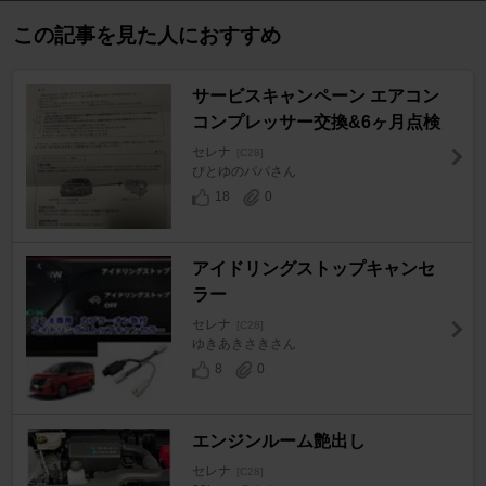
この記事を見た人におすすめ
サービスキャンペーン エアコン
コンプレッサー交換&6ヶ月点検
セレナ
[C28]
ぴとゆのパパさん
18
0
アイドリングストップキャンセ
ラー
セレナ
[C28]
ゆきあきさきさん
8
0
エンジンルーム艶出し
セレナ
[C28]