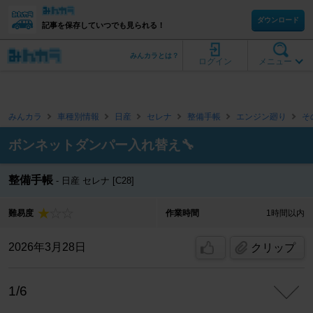
ダウンロード
記事を保存していつでも見られる！
みんカラとは？
ログイン
メニュー
みんカラ
車種別情報
日産
セレナ
整備手帳
エンジン廻り
そ
ボンネットダンパー入れ替え🔧
整備手帳
日産 セレナ [C28]
難易度
作業時間
1時間以内
2026年3月28日
クリップ
1/6