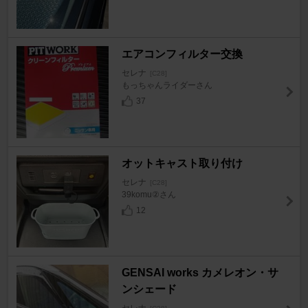
エアコンフィルター交換
セレナ
[C28]
もっちゃんライダーさん
37
オットキャスト取り付け
セレナ
[C28]
39komu②さん
12
GENSAI works カメレオン・サ
ンシェード
セレナ