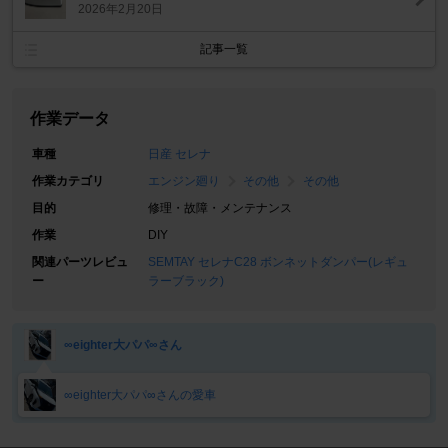
2026年2月20日
記事一覧
作業データ
車種
日産 セレナ
作業カテゴリ
エンジン廻り
その他
その他
目的
修理・故障・メンテナンス
作業
DIY
関連パーツレビュ
SEMTAY セレナC28 ボンネットダンパー(レギュ
ー
ラーブラック)
∞eighter大パパ∞さん
∞eighter大パパ∞さんの愛車