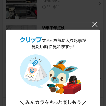
39komu②さん
12
0
納車半年点検
セレナ
[C28]
監督.さん
11
0
エンジンルーム下からの除電施
工⚡✨
セレナ
[C28]
HIDE4さん
293
5
マフラーアーシング