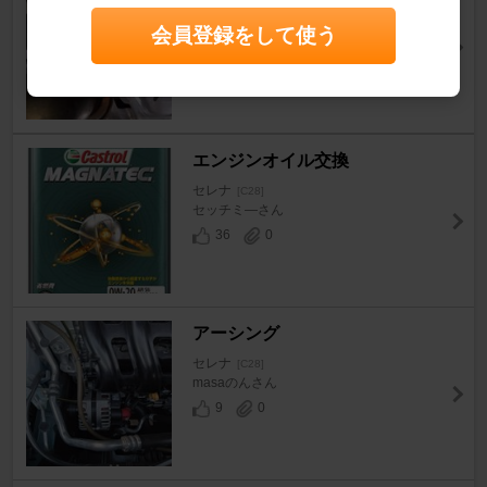
セレナ
[C28]
会員登録をして使う
masaのんさん
8
0
エンジンオイル交換
セレナ
[C28]
セッチミ―さん
36
0
アーシング
セレナ
[C28]
masaのんさん
9
0