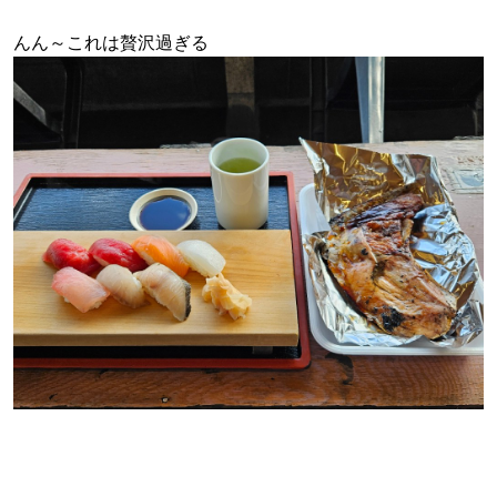
んん～これは贅沢過ぎる