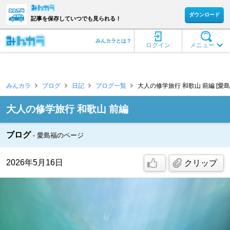
ダウンロード
記事を保存していつでも見られる！
みんカラとは？
ログイン
メニュー
みんカラ
ブログ
日記
ブログ一覧
大人の修学旅行 和歌山 前編 [愛島
大人の修学旅行 和歌山 前編
ブログ
愛島福のページ
2026年5月16日
クリップ