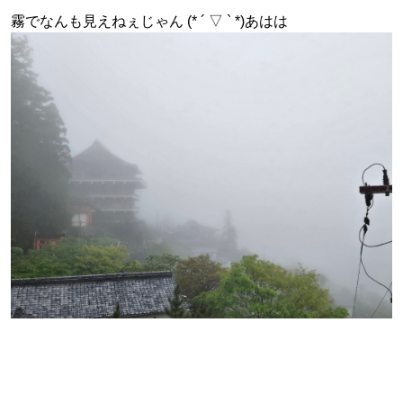
霧でなんも見えねぇじゃん (* ´ ▽ ` *)あはは