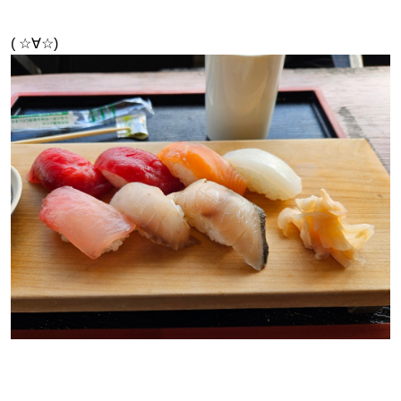
( ☆∀☆)