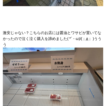
激安じゃない？こちらのお店には醤油とワサビが置いてな
かったので泣く泣く購入を諦めました( *´・ω)/(；д； )うう
う