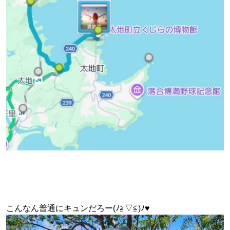
こんなん普通にキュンだろー(ﾉ≧▽≦)ﾉ♥️