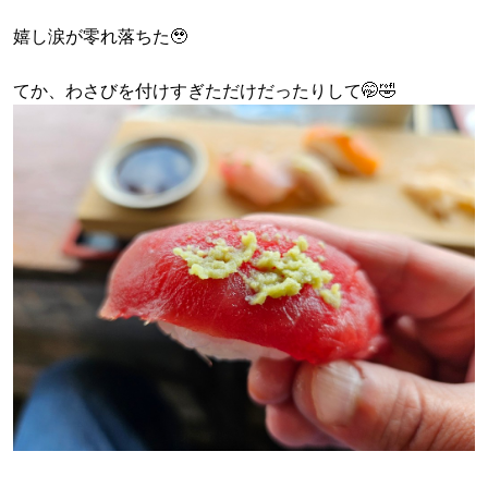
嬉し涙が零れ落ちた🥹
てか、わさびを付けすぎただけだったりして🤭🤣