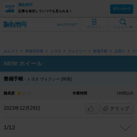
ダウンロード
記事を保存していつでも見られる！
みんカラとは？
ログイン
メニュー
みんカラ
車種別情報
トヨタ
ヴォクシー
整備手帳
足廻り
タ
NEW ホイール
整備手帳
トヨタ ヴォクシー [80系]
難易度
作業時間
1時間以内
2023年12月29日
クリップ
1/12