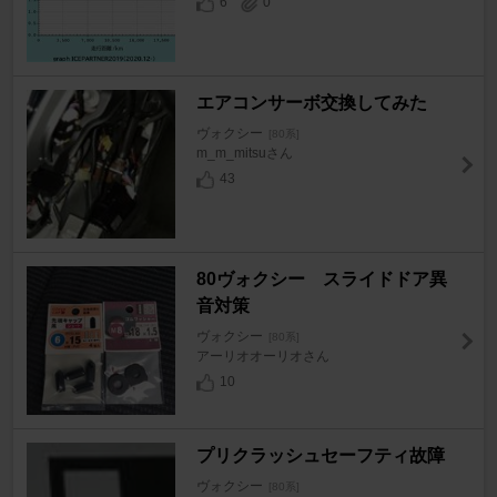
6
0
エアコンサーボ交換してみた
ヴォクシー
[80系]
m_m_mitsuさん
43
80ヴォクシー スライドドア異
音対策
ヴォクシー
[80系]
アーリオオーリオさん
10
プリクラッシュセーフティ故障
ヴォクシー
[80系]