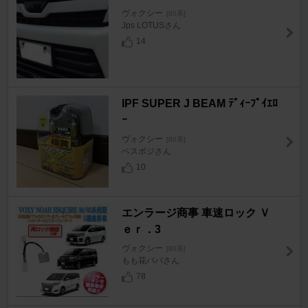
ヴォクシー
[80系]
Jps LOTUSさん
14
IPF SUPER J BEAM ﾃﾞｨｰﾌﾟｲｴﾛ
ｰ
ヴォクシー
[80系]
ベスポジさん
10
エンラージ商事 車速ロック Ｖ
ｅｒ．3
ヴォクシー
[80系]
もも花パパさん
78