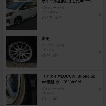
ホイール交換しました‼(*^^*)
ヴォクシー
[80系]
ももEVAさん
125
3
変更
ヴォクシー
[80系]
.nine.さん
65
4
リアタイヤLUCCINI Buono Sp
ort裏組で( ´∀｀)bｸﾞｯ!
ヴォクシー
[80系]
.nine.さん
96
3