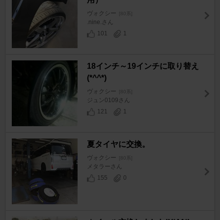
ヴォクシー
[80系]
.nine.さん
101
1
18インチ～19インチに取り替え
(*^^*)
ヴォクシー
[80系]
ジュン0109さん
121
1
夏タイヤに交換。
ヴォクシー
[80系]
メタラーさん
155
0