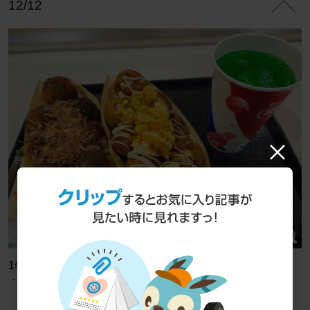
12/12
1年間自分へのご褒美として銀だこ2個注文したった( *´艸
｀)