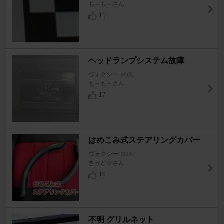
も～も～さん
11
ヘッドランプシステム故障
ヴォクシー
[80系]
も～も～さん
17
はめこみ式ステアリングカバー
ヴォクシー
[80系]
きっど☆さん
19
不明 グリルネット