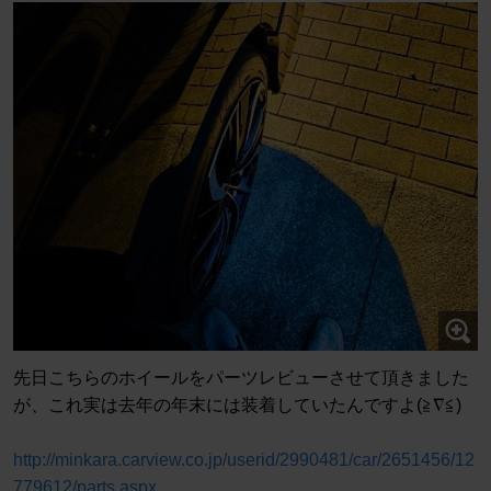
先日こちらのホイールをパーツレビューさせて頂きました
が、これ実は去年の年末には装着していたんですよ(≧∇≦)
http://minkara.carview.co.jp/userid/2990481/car/2651456/12
779612/parts.aspx