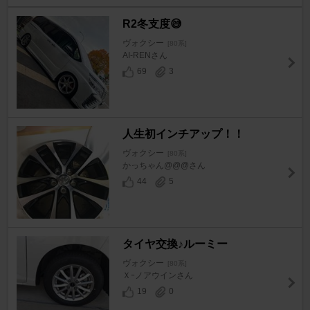
R2冬支度😅
ヴォクシー
[80系]
AI-RENさん
69
3
人生初インチアップ！！
ヴォクシー
[80系]
かっちゃん@@@さん
44
5
タイヤ交換♪ルーミー
ヴォクシー
[80系]
Ｘｰノアウインさん
19
0