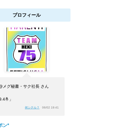
プロフィール
@メグ秘書・サク社長 さん
9.4🤞」
何シテル？
06/02 19:41
ポン*