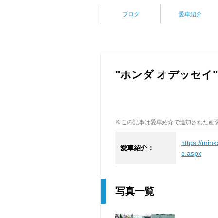
ブログ
愛車紹介
"ホンダ オデッセイ
※この記事は愛車紹介で追加された画
https://min
愛車紹介：
e.aspx
写真一覧