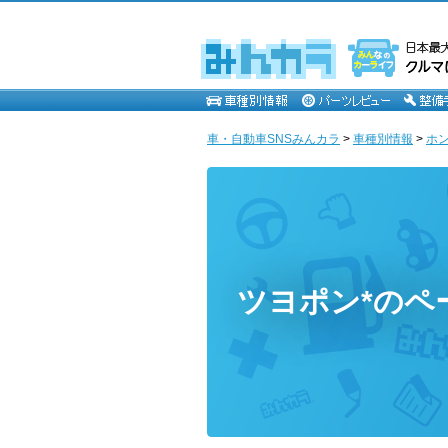
車・自動車SNSみんカラ
>
車種別情報
>
ホ
ツヨポン*のペ