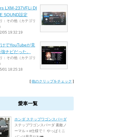
rs LXM-237VFLi DI
NE SOUND設定
リ：その他（カテゴリ
）
2/05 19:32:19
けでYouTubeが見
最強ナビだった。
リ：その他（カテゴリ
）
5/01 18:25:18
[
他のクリップをチェック
]
愛車一覧
ホンダ ステップワゴンスパーダ
ステップワゴンスパーダ 素敵ノ
ーマル＋α仕様で！ やっぱミニ
バンは最高だね❤️