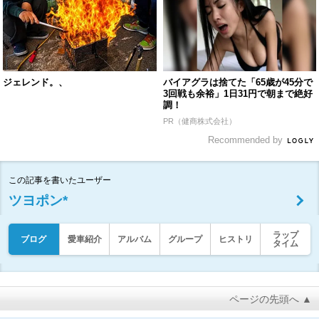
ジェレンド。、
バイアグラは捨てた「65歳が45分で
3回戦も余裕」1日31円で朝まで絶好
調！
PR（健商株式会社）
Recommended by
この記事を書いたユーザー
ツヨポン*
ラップ
ブログ
愛車紹介
アルバム
グループ
ヒストリ
タイム
ページの先頭へ ▲