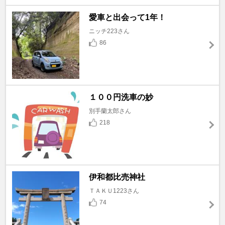
愛車と出会って1年！
ニッチ223さん
86
１００円洗車の妙
別手蘭太郎さん
218
伊和都比売神社
ＴＡＫＵ1223さん
74