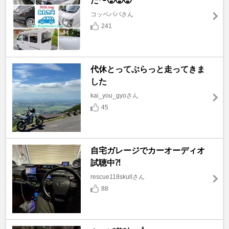
た〜🥵🥵🥵
コッペパパさん
241
代休とってぶらっと走ってきま
した
kai_you_gyoさん
45
自宅ガレージでカーオーディオ
試聴中⁈
rescue118skullさん
88