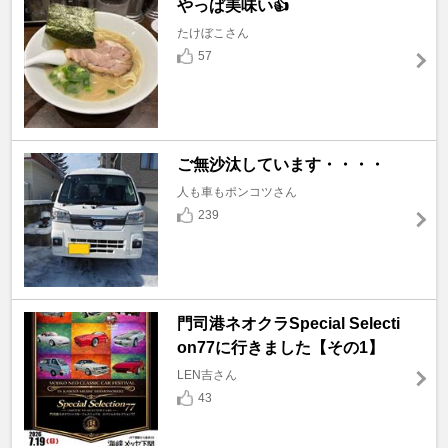
やっぱ美味い👍
たけぼこさん
57
ご無沙汰しています・・・・
人も車もポンコツさん
239
門司港ネオクラSpecial Selecti
on77に行きました【その1】
LEN吉さん
43