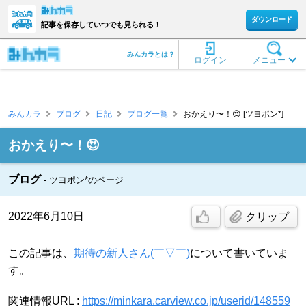
ダウンロード
記事を保存していつでも見られる！
みんカラとは？
ログイン
メニュー
みんカラ
ブログ
日記
ブログ一覧
おかえり〜！😍 [ツヨポン*]
おかえり〜！😍
ブログ
ツヨポン*のページ
2022年6月10日
クリップ
この記事は、
期待の新人さん(￣▽￣)
について書いていま
す。
関連情報URL :
https://minkara.carview.co.jp/userid/148559