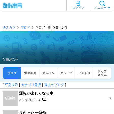
ログイン
メニュー
みんカラ
ブログ
ブログ一覧 [ツヨポン*]
ツヨポン*
ラップ
ブログ
愛車紹介
アルバム
グループ
ヒストリ
タイム
[
写真表示
｜
カテゴリ選択
｜
過去のブログ
]
運転が楽しくなる車
2023/3/11 00:39
1
長かった〜😅💦