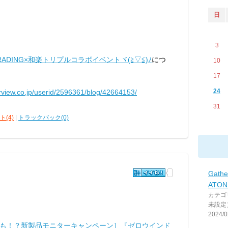
日
3
Z TRADING×和楽トリプルコラボイベントヾ(≧▽≦)ﾉ
につ
10
17
24
arview.co.jp/userid/2596361/blog/42664153/
31
(4)
|
トラックバック(0)
Gathe
ATO
カテゴ
未設定
2024/0
も！？新製品モニターキャンペーン］『ゼロウインド