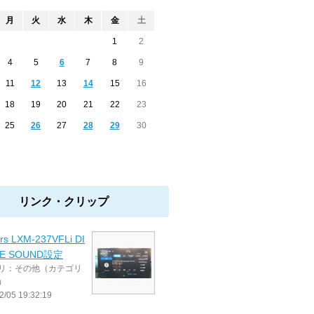
月
火
水
木
金
土
1
2
4
5
6
7
8
9
11
12
13
14
15
16
18
19
20
21
22
23
25
26
27
28
29
30
リンク・クリップ
rs LXM-237VFLi DI
NE SOUND設定
リ：その他（カテゴリ
）
2/05 19:32:19