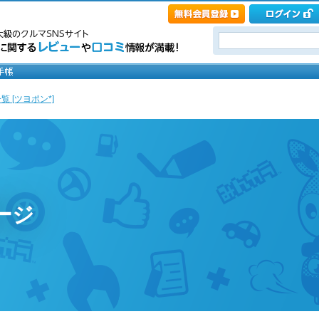
覧 [ツヨポン*]
ージ