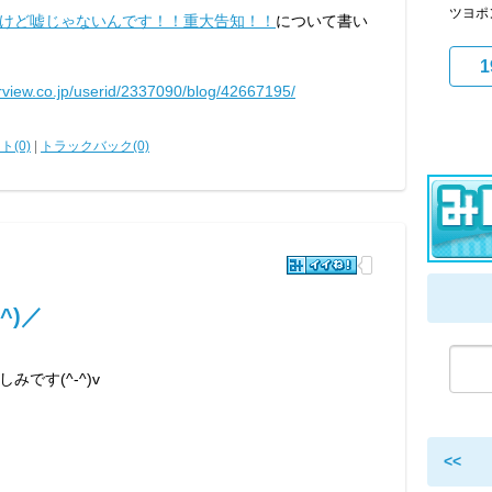
ツヨポ
けど嘘じゃないんです！！重大告知！！
について書い
1
arview.co.jp/userid/2337090/blog/42667195/
ト(0)
|
トラックバック(0)
^)／
です(^-^)v
<<