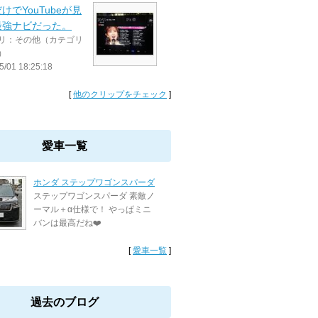
けでYouTubeが見
最強ナビだった。
リ：その他（カテゴリ
）
5/01 18:25:18
[
他のクリップをチェック
]
愛車一覧
ホンダ ステップワゴンスパーダ
ステップワゴンスパーダ 素敵ノ
ーマル＋α仕様で！ やっぱミニ
バンは最高だね❤️
[
愛車一覧
]
過去のブログ