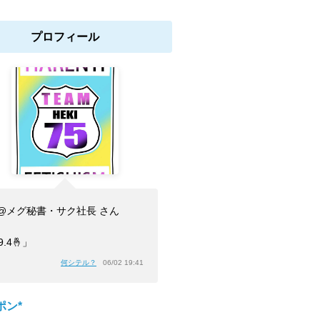
プロフィール
@メグ秘書・サク社長 さん
9.4🤞」
何シテル？
06/02 19:41
ポン*