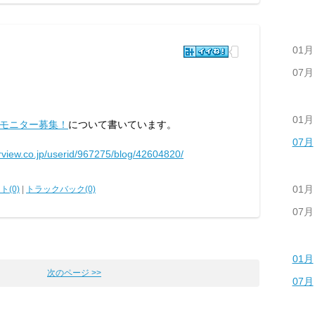
01月
07月
01月
モニター募集！
について書いています。
07月
arview.co.jp/userid/967275/blog/42604820/
01月
ト(0)
|
トラックバック(0)
07月
01月
次のページ >>
07月