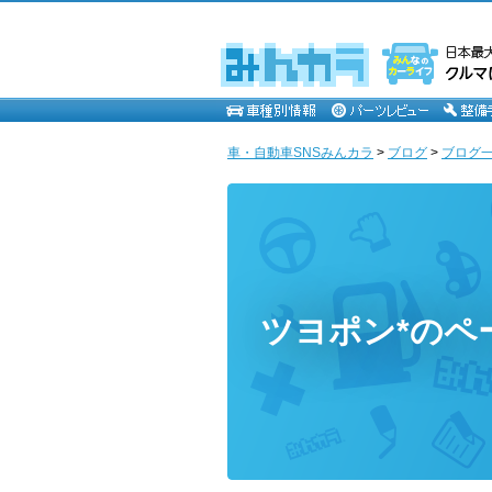
車・自動車SNSみんカラ
>
ブログ
>
ブログ一
ツヨポン*のペ