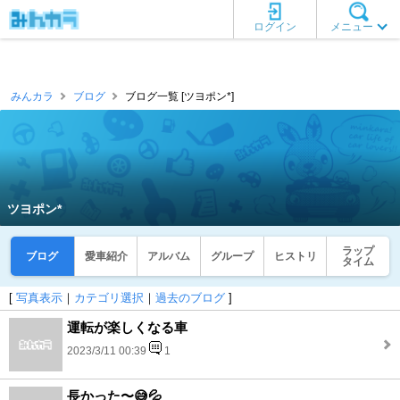
ログイン
メニュー
みんカラ
ブログ
ブログ一覧 [ツヨポン*]
ツヨポン*
ラップ
ブログ
愛車紹介
アルバム
グループ
ヒストリ
タイム
[
写真表示
｜
カテゴリ選択
｜
過去のブログ
]
運転が楽しくなる車
2023/3/11 00:39
1
長かった〜😅💦