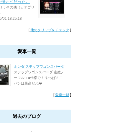
最強ナビだった。
リ：その他（カテゴリ
）
5/01 18:25:18
[
他のクリップをチェック
]
愛車一覧
ホンダ ステップワゴンスパーダ
ステップワゴンスパーダ 素敵ノ
ーマル＋α仕様で！ やっぱミニ
バンは最高だね❤️
[
愛車一覧
]
過去のブログ