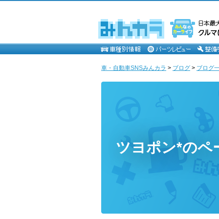
車・自動車SNSみんカラ
>
ブログ
>
ブログ一
ツヨポン*のペ