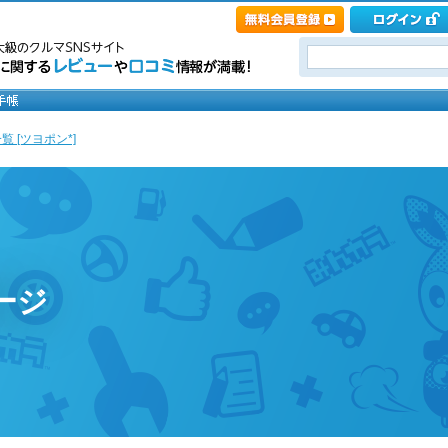
覧 [ツヨポン*]
ージ