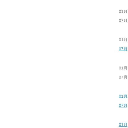
01月
07月
01月
07月
01月
07月
01月
07月
01月