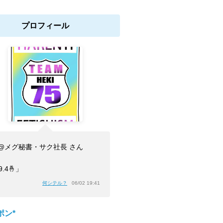
プロフィール
@メグ秘書・サク社長 さん
9.4🤞」
何シテル？
06/02 19:41
ポン*