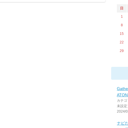
日
1
8
15
22
29
Gathe
ATO
カテゴ
未設定
2024/0
ナビだ