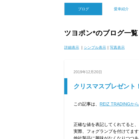
ブログ
愛車紹介
ツヨポン*のブログ一覧
詳細表示
｜
シンプル表示
｜
写真表示
2019年12月20日
クリスマスプレゼント
この記事は、
REIZ TRADIN
正確な値を表記してくれてると、
実際、フォグランプを付けてますが
他社製品に興味がなくなりつつあり