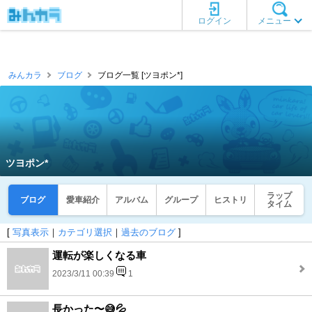
ログイン
メニュー
みんカラ
ブログ
ブログ一覧 [ツヨポン*]
ツヨポン*
ラップ
ブログ
愛車紹介
アルバム
グループ
ヒストリ
タイム
[
写真表示
｜
カテゴリ選択
｜
過去のブログ
]
運転が楽しくなる車
2023/3/11 00:39
1
長かった〜😅💦