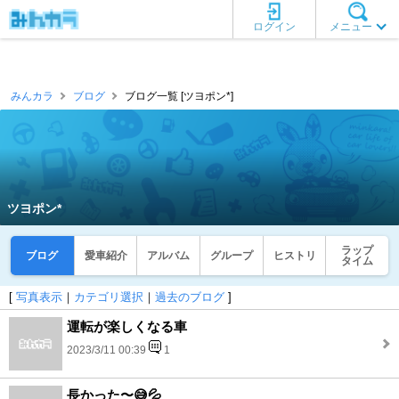
ログイン
メニュー
みんカラ
ブログ
ブログ一覧 [ツヨポン*]
ツヨポン*
ラップ
ブログ
愛車紹介
アルバム
グループ
ヒストリ
タイム
[
写真表示
｜
カテゴリ選択
｜
過去のブログ
]
運転が楽しくなる車
2023/3/11 00:39
1
長かった〜😅💦