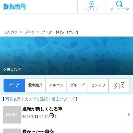
ログイン
メニュー
みんカラ
ブログ
ブログ一覧 [ツヨポン*]
ツヨポン*
ラップ
ブログ
愛車紹介
アルバム
グループ
ヒストリ
タイム
[
写真表示
｜
カテゴリ選択
｜
過去のブログ
]
運転が楽しくなる車
2023/3/11 00:39
1
長かった〜😅💦