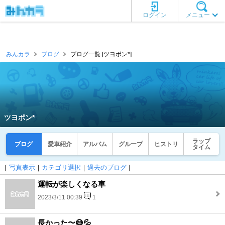
ログイン
メニュー
みんカラ
ブログ
ブログ一覧 [ツヨポン*]
ツヨポン*
ラップ
ブログ
愛車紹介
アルバム
グループ
ヒストリ
タイム
[
写真表示
｜
カテゴリ選択
｜
過去のブログ
]
運転が楽しくなる車
2023/3/11 00:39
1
長かった〜😅💦