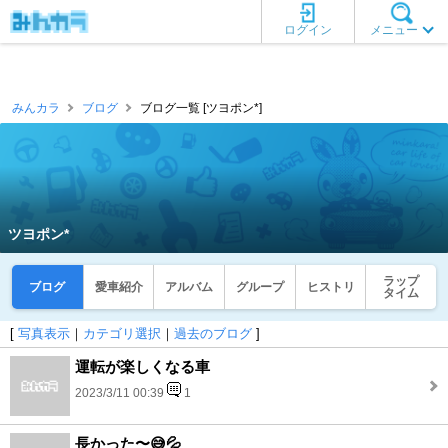
ログイン
メニュー
みんカラ
ブログ
ブログ一覧 [ツヨポン*]
ツヨポン*
ラップ
ブログ
愛車紹介
アルバム
グループ
ヒストリ
タイム
[
写真表示
｜
カテゴリ選択
｜
過去のブログ
]
運転が楽しくなる車
2023/3/11 00:39
1
長かった〜😅💦