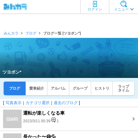
ログイン
メニュー
みんカラ
ブログ
ブログ一覧 [ツヨポン*]
ツヨポン*
ラップ
ブログ
愛車紹介
アルバム
グループ
ヒストリ
タイム
[
写真表示
｜
カテゴリ選択
｜
過去のブログ
]
運転が楽しくなる車
2023/3/11 00:39
1
長かった〜😅💦