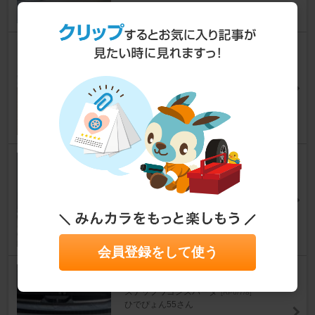
GOODYEAR EfficientGrip RVF
02 205/55R17
ステップワゴンスパーダ
[RP6/7/8]
のっひぃさん
17
Cartist ドアプロテクター
ステップワゴンスパーダ
[RP6/7/8]
ひでぴょん55さん
7
会員登録をして使う
DAMETAY ラゲッジマット 2D
ステップワゴンスパーダ
[RP6/7/8]
ひでぴょん55さん