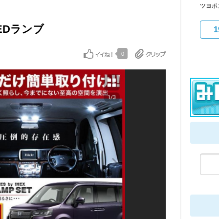
ツヨポ
EDランブ
1
0