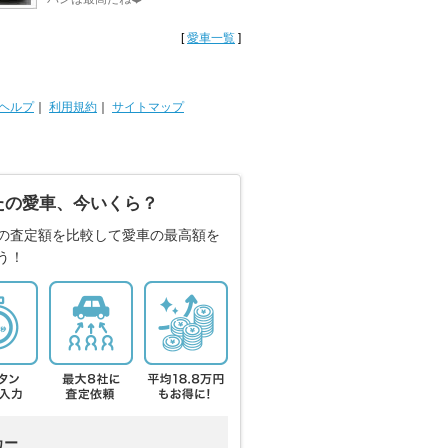
[
愛車一覧
]
ヘルプ
｜
利用規約
｜
サイトマップ
たの愛車、今いくら？
の査定額を比較して愛車の最高額を
う！
カー