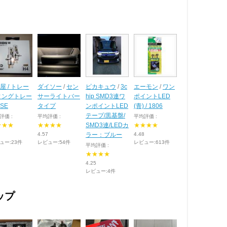
D屋 / トレー
ダイソー
/
セン
ピカキュウ
/
3c
エーモン
/
ワン
ィングトレー
サーライトバー
hip SMD3連ワ
ポイントLED
SE
タイプ
ンポイントLED
(青) / 1806
テープ/黒基盤/
評価 :
平均評価 :
平均評価 :
★★★
★★★★
SMD3連/LEDカ
★★★★
4.57
ラー：ブルー
4.48
ュー:23件
レビュー:54件
レビュー:613件
平均評価 :
★★★★
4.25
レビュー:4件
ップ