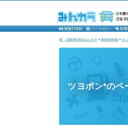
車・自動車SNSみんカラ
>
車種別情報
>
ホ
ツヨポン*のペ