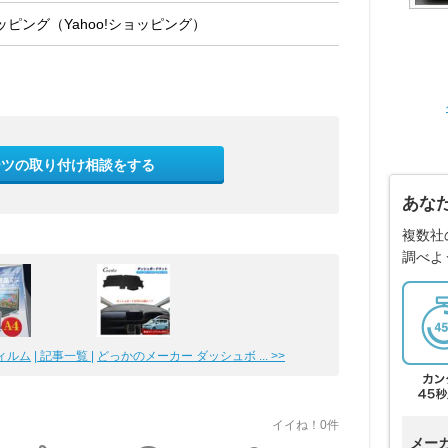
ピング（Yahoo!ショッピング）
ーツの取り付け相談をする
あな
複数社
調べよ
ィルム
| 記事一覧 |
どっかのメーカー ダッシュボ ... >>
イイね！0件
メー