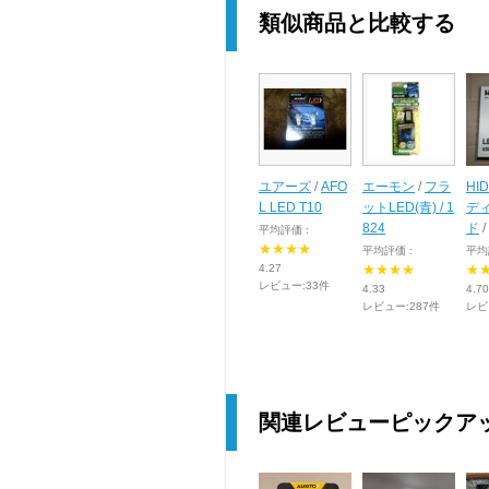
類似商品と比較する
ユアーズ
/
AFO
エーモン
/
フラ
HI
L LED T10
ットLED(青) / 1
デ
824
ド
/
平均評価 :
★★★★
平均評価 :
平均
4.27
★★★★
★
レビュー:33件
4.33
4.70
レビュー:287件
レビ
関連レビューピックア