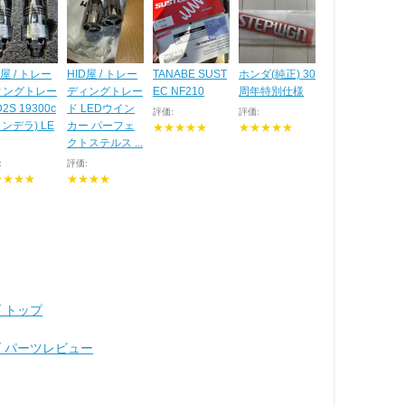
D屋 / トレー
HID屋 / トレー
TANABE SUST
ホンダ(純正) 30
ィングトレー
ディングトレー
EC NF210
周年特別仕様
2S 19300c
ド LEDウイン
評価:
評価:
カンデラ) LE
カー パーフェ
★★★★★
★★★★★
クトステルス ...
:
評価:
★★★★
★★★★
 トップ
ダ パーツレビュー