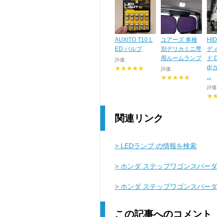
AUXITO T10 L
ユアーズ 車種
HI
ED バルブ
別デリカミニ専
デ
用ルームランプ
ド D
評価:
d(
★★★★★
評価:
...
★★★★★
評価
★
関連リンク
> LEDランブ の情報を検索
> ホンダ ステップワゴンスパーダ
> ホンダ ステップワゴンスパー
この記事へのコメント