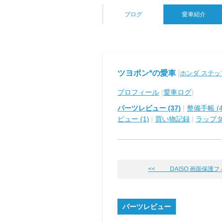
ブログ
愛車紹介
ツヨポン*の愛車
[
ホンダ ステ
プロフィール
(
愛車ログ
)
パーツレビュー (37)
|
整備手帳 (4
ビュー (1)
|
買い物記録
|
ラップ
<< DAISO 画面保護フ
パーツレビュー