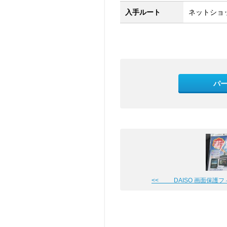
入手ルート
ネットショッ
パ
<< DAISO 画面保護フ