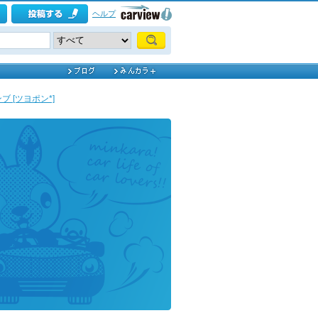
ヘルプ
ブ [ツヨポン*]