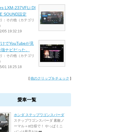
rs LXM-237VFLi DI
NE SOUND設定
リ：その他（カテゴリ
）
2/05 19:32:19
けでYouTubeが見
最強ナビだった。
リ：その他（カテゴリ
）
5/01 18:25:18
[
他のクリップをチェック
]
愛車一覧
ホンダ ステップワゴンスパーダ
ステップワゴンスパーダ 素敵ノ
ーマル＋α仕様で！ やっぱミニ
バンは最高だね❤️