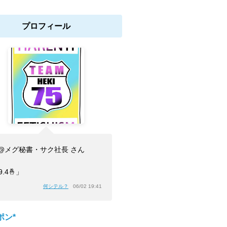
プロフィール
@メグ秘書・サク社長 さん
9.4🤞」
何シテル？
06/02 19:41
ポン*