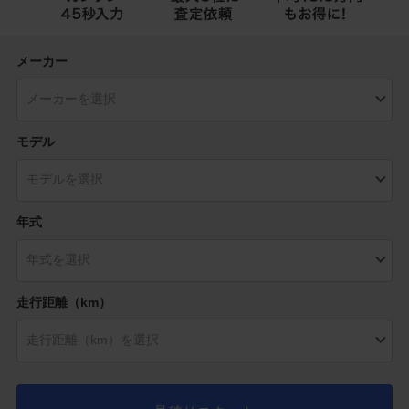
メーカー
モデル
年式
走行距離（km）