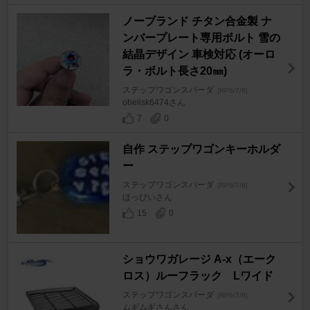
ノーブランド チタン合金製 ナ
ンバープレート専用ボルト 雪の
結晶デザイン 車検対応 (オーロ
ラ・ボルト長さ20㎜)
ステップワゴンスパーダ
[RP6/7/8]
obelisk6474さん
7
0
自作 ステップワゴンキーホルダ
ー
ステップワゴンスパーダ
[RP6/7/8]
ほっぴいさん
15
0
ショウワガレージ A-x（エーク
ロス）ルーフラック Lワイド
ステップワゴンスパーダ
[RP6/7/8]
ムギムギさんさん