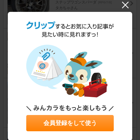
ステップワゴンスパーダ
[RP6/7/8]
タカちゃさん
14
MOONEYES クレイスミス ナン
バーフレーム
ステップワゴンスパーダ
[RP6/7/8]
10MO3さん
9
ユアーズ モニター裏増設収納付
スマホホルダー
ステップワゴンスパーダ
[RP6/7/8]
Giiさん
6
会員登録をして使う
YOKOHAMA BluEarth-RV RV