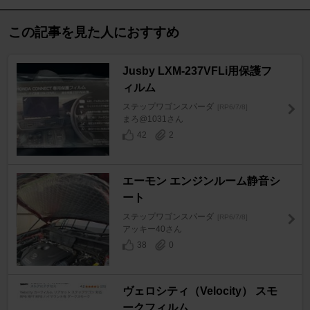
この記事を見た人におすすめ
Jusby LXM-237VFLi用保護フ
ィルム
ステップワゴンスパーダ
[RP6/7/8]
まろ@1031さん
42
2
エーモン エンジンルーム静音シ
ート
ステップワゴンスパーダ
[RP6/7/8]
アッキー40さん
38
0
ヴェロシティ（Velocity） スモ
ークフィルム