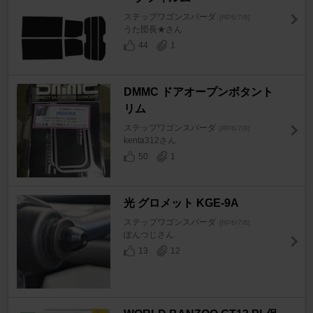
ステップワゴンスパーダ
[RP6/7/8]
うた団長★さん
44
1
DMMC ドアオープンボタント
リム
ステップワゴンスパーダ
[RP6/7/8]
kenta312さん
50
1
光 グロメット KGE-9A
ステップワゴンスパーダ
[RP6/7/8]
ぽんつじさん
13
12