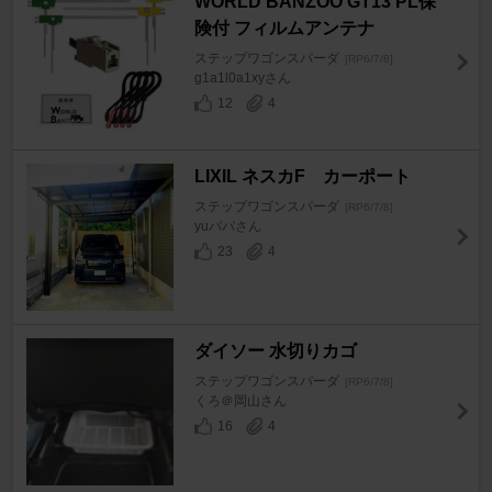
WORLD BANZOO GT13 PL保
険付 フィルムアンテナ
ステップワゴンスパーダ
[RP6/7/8]
g1a1l0a1xyさん
12
4
LIXIL ネスカF カーポート
ステップワゴンスパーダ
[RP6/7/8]
yuパパさん
23
4
ダイソー 水切りカゴ
ステップワゴンスパーダ
[RP6/7/8]
くろ＠岡山さん
16
4