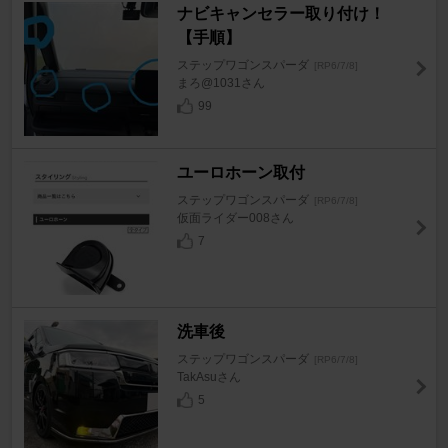
ナビキャンセラー取り付け！
【手順】
ステップワゴンスパーダ
[RP6/7/8]
まろ@1031さん
99
ユーロホーン取付
ステップワゴンスパーダ
[RP6/7/8]
仮面ライダー008さん
7
洗車後
ステップワゴンスパーダ
[RP6/7/8]
TakAsuさん
5