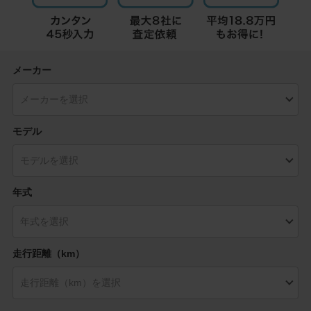
メーカー
モデル
年式
走行距離（km）