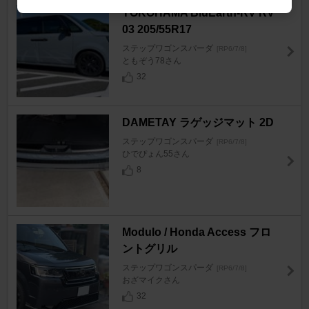
YOKOHAMA BluEarth-RV RV
03 205/55R17
ステップワゴンスパーダ
[RP6/7/8]
ともぞう78さん
32
DAMETAY ラゲッジマット 2D
ステップワゴンスパーダ
[RP6/7/8]
ひでぴょん55さん
8
Modulo / Honda Access フロ
ントグリル
ステップワゴンスパーダ
[RP6/7/8]
おざマイクさん
32