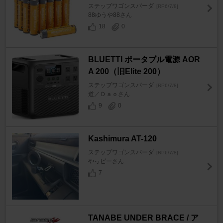
ステップワゴンスパーダ
[RP6/7/8]
88ゆうや88さん
18
0
BLUETTI ポータブル電源 AOR
A 200（旧Elite 200）
ステップワゴンスパーダ
[RP6/7/8]
道／Ｄａｏさん
9
0
Kashimura AT-120
ステップワゴンスパーダ
[RP6/7/8]
やっピーさん
7
TANABE UNDER BRACE / ア