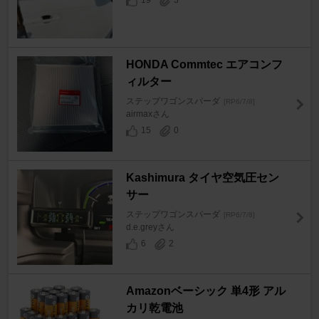
19
3
HONDA Commtec エアコンフ
ィルター
ステップワゴンスパーダ
[RP6/7/8]
airmaxさん
15
0
Kashimura タイヤ空気圧セン
サー
ステップワゴンスパーダ
[RP6/7/8]
d.e.greyさん
6
2
Amazonベーシック 単4形 アル
カリ乾電池