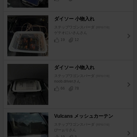
ダイソー 小物入れ
ステップワゴンスパーダ
[RP6/7/8]
ゲテオにいさんさん
19
12
ダイソー 小物入れ
ステップワゴンスパーダ
[RP6/7/8]
noob.driverさん
66
78
Vulcans メッシュカーテン
ステップワゴンスパーダ
[RP6/7/8]
ぴーぉりさん