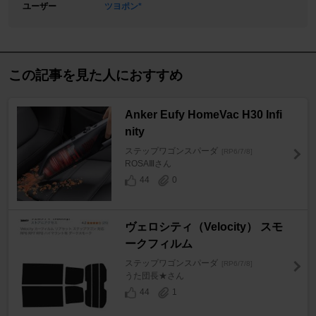
ユーザー
ツヨポン*
この記事を見た人におすすめ
Anker Eufy HomeVac H30 Infi
nity
ステップワゴンスパーダ
[RP6/7/8]
ROSAⅢさん
44
0
ヴェロシティ（Velocity） スモ
ークフィルム
ステップワゴンスパーダ
[RP6/7/8]
うた団長★さん
44
1