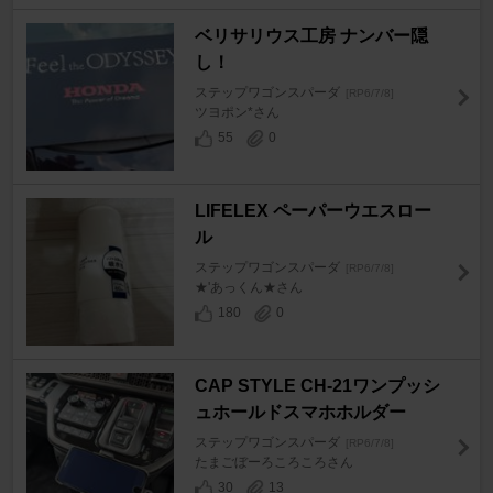
ベリサリウス工房 ナンバー隠
し！
ステップワゴンスパーダ
[RP6/7/8]
ツヨポン*さん
55
0
LIFELEX ペーパーウエスロー
ル
ステップワゴンスパーダ
[RP6/7/8]
★'あっくん★さん
180
0
CAP STYLE CH-21ワンプッシ
ュホールドスマホホルダー
ステップワゴンスパーダ
[RP6/7/8]
たまごぼーろころころさん
30
13