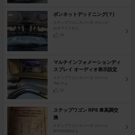
ボンネットデッドニング(？)
ステップワゴンスパーダ
[RP6/7/8]
おざマイクさん
14
マルチインフォメーションディ
スプレイ オーディオ表示設定
ステップワゴンスパーダ
[RP6/7/8]
Yuu-さん
12
ステップワゴン RP8 車高調交
換
ステップワゴンスパーダ
[RP6/7/8]
RYO36304さん