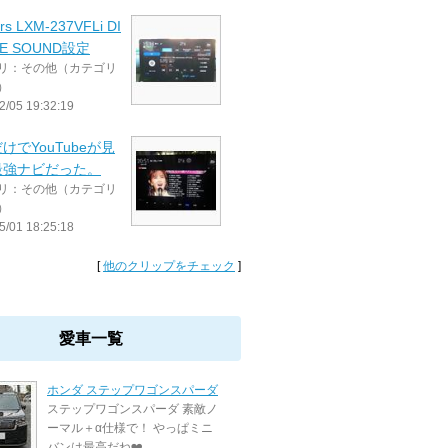
rs LXM-237VFLi DI
NE SOUND設定
リ：その他（カテゴリ
）
2/05 19:32:19
けでYouTubeが見
最強ナビだった。
リ：その他（カテゴリ
）
5/01 18:25:18
[
他のクリップをチェック
]
愛車一覧
ホンダ ステップワゴンスパーダ
ステップワゴンスパーダ 素敵ノ
ーマル＋α仕様で！ やっぱミニ
バンは最高だね❤️