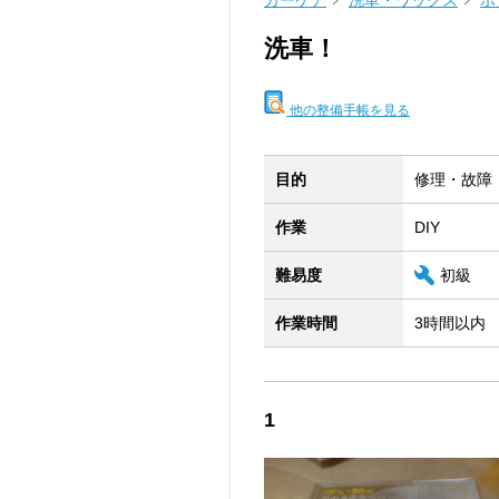
カーケア
洗車・ワックス
ボ
洗車！
他の整備手帳を見る
目的
修理・故障
作業
DIY
難易度
初級
作業時間
3時間以内
1