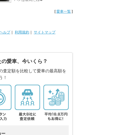
[
愛車一覧
]
ヘルプ
｜
利用規約
｜
サイトマップ
たの愛車、今いくら？
の査定額を比較して愛車の最高額を
う！
カー