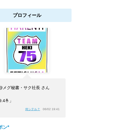
プロフィール
@メグ秘書・サク社長 さん
9.4🤞」
何シテル？
06/02 19:41
ポン*