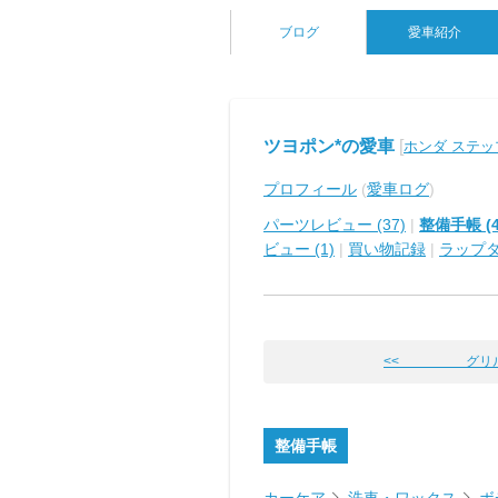
ブログ
愛車紹介
ツヨポン*の愛車
[
ホンダ ステ
プロフィール
(
愛車ログ
)
パーツレビュー (37)
|
整備手帳 (4
ビュー (1)
|
買い物記録
|
ラップ
<< グリル
整備手帳