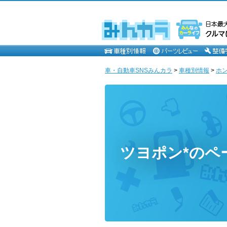
車・自動車SNSみんカラ
>
車種別情報
>
ホ
ツヨポン*のペ