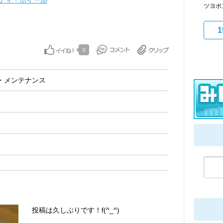
ディ・ホイール
ツヨポ
1
0
・メンテナンス
投稿は久しぶりです！f(^_^)