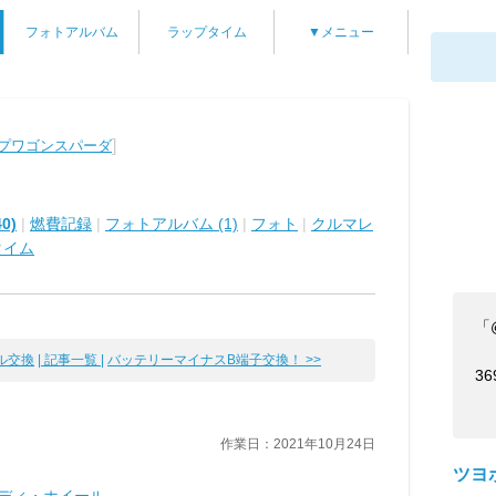
フォトアルバム
ラップタイム
▼メニュー
]
ップワゴンスパーダ
0)
|
燃費記録
|
フォトアルバム (1)
|
フォト
|
クルマレ
タイム
「
交換
| 記事一覧 |
バッテリーマイナスB端子交換！ >>
36
作業日：2021年10月24日
ツヨ