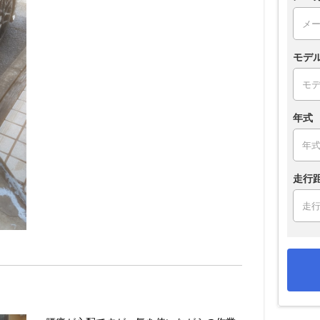
モデ
年式
走行