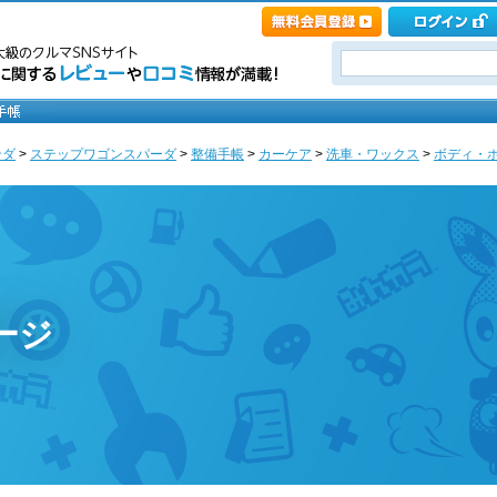
ンダ
>
ステップワゴンスパーダ
>
整備手帳
>
カーケア
>
洗車・ワックス
>
ボディ・
ージ