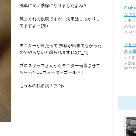
洗車に良い季節になりましたよね？
Gathe
ATO
気まぐれの投稿ですが、洗車はしっかりし
カテゴ
てますよ～(笑)
未設定
2024/0
ナビだ
モニターが当たって´投稿が出来てなかった
れる
のでやらないと怒られますね(((^_^;)
カテゴ
未設定
プロスタッフさんからモニター当選させて
2023/0
もらったCCウォーターゴールド！
もう私の代名詞！(^-^)v