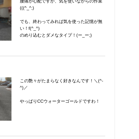
腰痛が心配ですが、気を使いながらの作業
(((^_^;)
でも、終わってみれば気を使った記憶が無
い！f(^_^)
のめり込むとダメなタイプ！(ー_ー;)
この艶々がたまらなく好きなんです！＼(^-
^)／
やっぱりCCウォーターゴールドですわ！