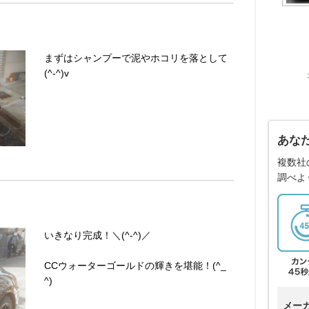
まずはシャンプーで泥やホコリを落として
(^-^)v
あな
複数社
調べよ
いきなり完成！＼(^-^)／
CCウォーターゴールドの輝きを堪能！(^_
^)
メー