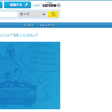
ヘルプ
ホイール
>
洗車！ [ツヨポン*]