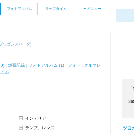
フォトアルバム
ラップタイム
▼メニュー
]
ップワゴンスパーダ
0)
|
燃費記録
|
フォトアルバム (1)
|
フォト
|
クルマレ
タイム
「
36
インテリア
ランプ、レンズ
ツヨ