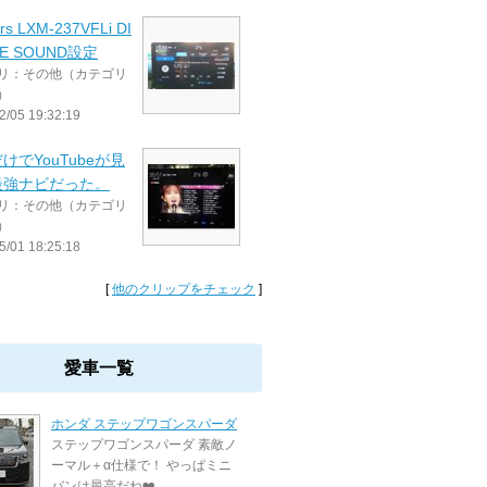
rs LXM-237VFLi DI
NE SOUND設定
リ：その他（カテゴリ
）
2/05 19:32:19
けでYouTubeが見
最強ナビだった。
リ：その他（カテゴリ
）
5/01 18:25:18
[
他のクリップをチェック
]
愛車一覧
ホンダ ステップワゴンスパーダ
ステップワゴンスパーダ 素敵ノ
ーマル＋α仕様で！ やっぱミニ
バンは最高だね❤️