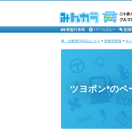
車・自動車SNSみんカラ
>
車種別情報
>
ホ
ツヨポン*のペ