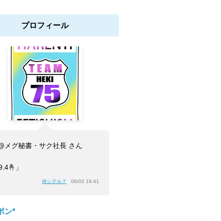
プロフィール
@メグ秘書・サク社長 さん
9.4🤞」
何シテル？
06/02 19:41
ポン*