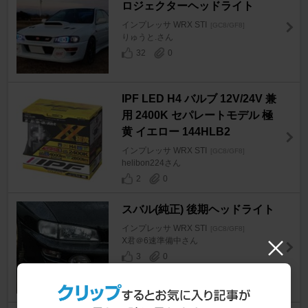
ロジェクターヘッドライト
インプレッサ WRX STI
[GC8/GF8]
りゅうと.さん
32
0
IPF LED H4 バルブ 12V/24V 兼
用 2400K セパレートモデル 極
黄 イエロー 144HLB2
インプレッサ WRX STI
[GC8/GF8]
helibon224さん
2
0
スバル(純正) 後期ヘッドライト
インプレッサ WRX STI
[GC8/GF8]
Ⅹ君＠6速準備中さん
3
0