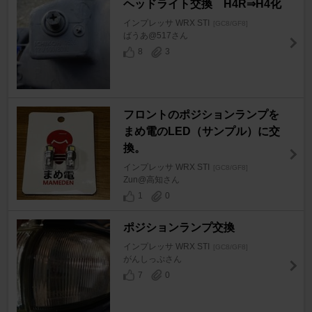
ヘッドライト交換 H4R⇒H4化
インプレッサ WRX STI
[GC8/GF8]
ばうあ@517さん
8
3
フロントのポジションランプを
まめ電のLED（サンプル）に交
換。
インプレッサ WRX STI
[GC8/GF8]
Zun@高知さん
1
0
ポジションランプ交換
インプレッサ WRX STI
[GC8/GF8]
がんしっぷさん
7
0