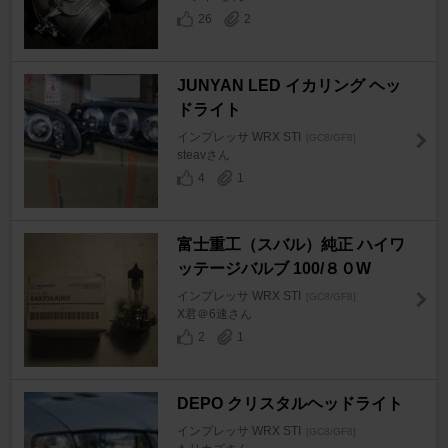
26
2
JUNYAN LED イカリング ヘッ
ドライト
インプレッサ WRX STI
[GC8/GF8]
steavさん
4
1
富士重工（スバル）純正 ハイワ
ッテージバルブ 100/８０W
インプレッサ WRX STI
[GC8/GF8]
Ⅹ君＠6速さん
2
1
DEPO クリスタルヘッドライト
インプレッサ WRX STI
[GC8/GF8]