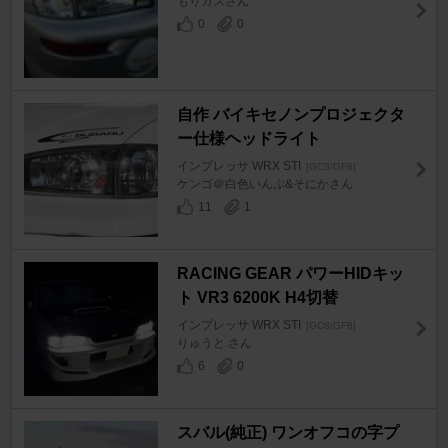
もりカズさん
0
0
自作 バイキセノンプロジェクタ
ー仕様ヘッドライト
インプレッサ WRX STI
[GC8/GF8]
ケンゴ＠白色いんぷ&そにかさん
11
1
RACING GEAR パワーHIDキッ
ト VR3 6200K H4切替
インプレッサ WRX STI
[GC8/GF8]
りゅうと.さん
6
0
スバル(純正) ワンオフコの字プ