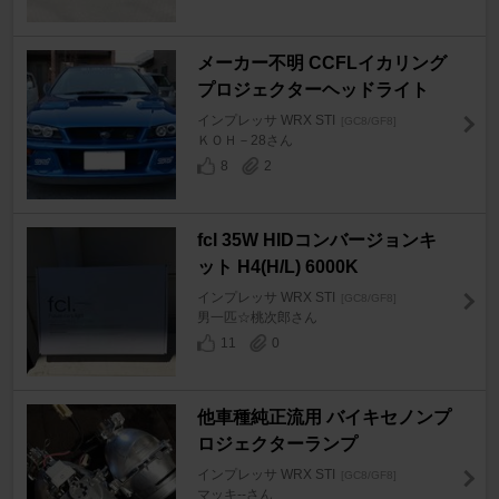
メーカー不明 CCFLイカリング
プロジェクターヘッドライト
インプレッサ WRX STI
[GC8/GF8]
ＫＯＨ－28さん
8
2
fcl 35W HIDコンバージョンキ
ット H4(H/L) 6000K
インプレッサ WRX STI
[GC8/GF8]
男一匹☆桃次郎さん
11
0
他車種純正流用 バイキセノンプ
ロジェクターランプ
インプレッサ WRX STI
[GC8/GF8]
マッキ--さん