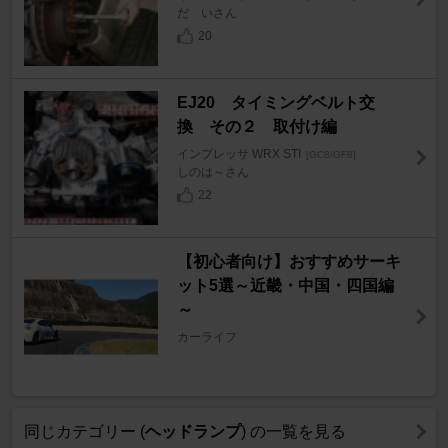
だ いさん
20
EJ20 タイミングベルト交
換 その２ 取付け編
インプレッサ WRX STI
[GC8/GF8]
しのは～さん
22
【初心者向け】おすすめサーキ
ット5選～近畿・中国・四国編
～
カーライフ
同じカテゴリー (
ヘッドランプ
) の一覧を見る