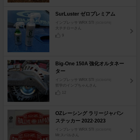
SurLuster ゼロプレミアム
インプレッサ WRX STI
[GC8/GF8]
大チチローさん
9
Big-One 150A 強化オルタネー
ター
インプレッサ WRX STI
[GC8/GF8]
哲学のインプちゃんさん
12
OZレーシング ラリージャパン
ステッカー 2022·2023
インプレッサ WRX STI
[GC8/GF8]
Mr.スバルさん