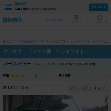
ダウンロード
記事を保存していつでも見られる！
みんカラとは？
ログイン
メニュー
みんカラ
車種別情報
スバル
インプレッサ WRX STI
パーツレビュ
ヤフオク アジアン産 ヘッドライト
パーツレビュー
スバル インプレッサ WRX STI [GC8/GF8]
3
評価
購入価格
-
2010年1月5日
クリップ