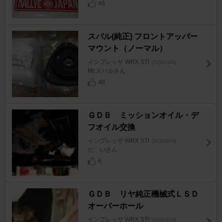
46
スバル(純正) フロントアッパー
マウント（ノーマル）
インプレッサ WRX STI
[GC8/GF8]
Mr.スバルさん
48
ＧＤＢ ミッションオイル・デ
フオイル交換
インプレッサ WRX STI
[GC8/GF8]
だ いさん
6
ＧＤＢ リヤ純正機械式ＬＳＤ
オーバーホール
インプレッサ WRX STI
[GC8/GF8]