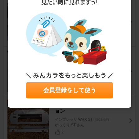
スバル(純正) BHレガシィ純正
ブローオフバルブ
インプレッサ WRX STI
[GC8/GF8]
tomcat150spさん
9
KeePer技研 ダイヤⅡキーパー
インプレッサ WRX STI
[GC8/GF8]
アンコンさん
6
会員登録をして使う
ZERO SPORTS クールアクシ
ョン
インプレッサ WRX STI
[GC8/GF8]
ゆっくり-STiさん
2