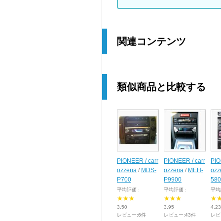
関連コンテンツ
類似商品と比較する
PIONEER / carr
PIONEER / carr
PIO
ozzeria
/
MDS-
ozzeria
/
MEH-
ozz
P700
P9900
580
平均評価 :
平均評価 :
平均
★★★
★★★
★
3.50
3.95
4.23
レビュー:6件
レビュー:43件
レビ