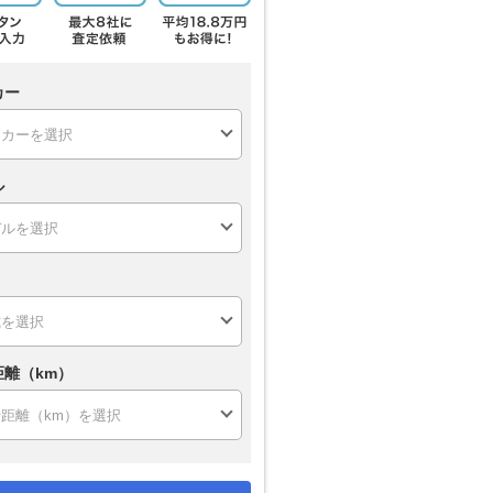
カー
ル
距離（km）