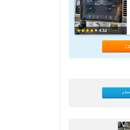
4.52
こ
パ