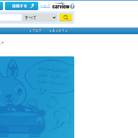
ヘルプ
体
>