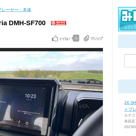
プレーヤー・本体
eria DMH-SF700
0
JX-
トプ
カテゴ
未設定
2023/0