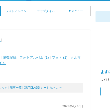
フォトアルバム
ラップタイム
▼メニュー
]
ー
|
燃費記録
|
フォトアルバム (1)
|
フォト (1)
|
クルマ
イム
よす
よすけ
ゴフック
| 記事一覧 |
OUTCLASS シートカバ ... >>
2023年4月16日