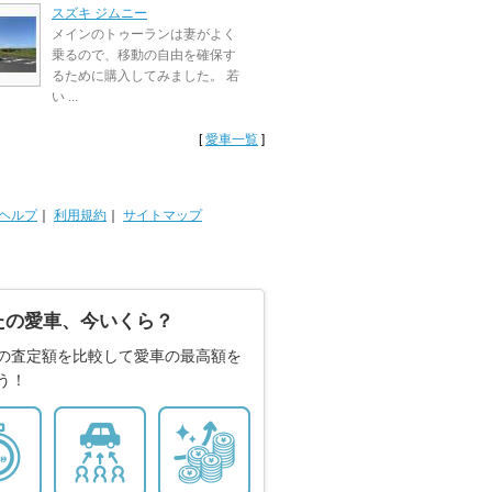
スズキ ジムニー
メインのトゥーランは妻がよく
乗るので、移動の自由を確保す
るために購入してみました。 若
い ...
[
愛車一覧
]
ヘルプ
｜
利用規約
｜
サイトマップ
たの愛車、今いくら？
の査定額を比較して愛車の最高額を
う！