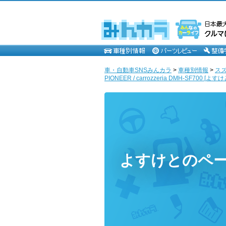
車・自動車SNSみんカラ
>
車種別情報
>
ス
PIONEER / carrozzeria DMH-SF700 [よすけ
よすけとのペ