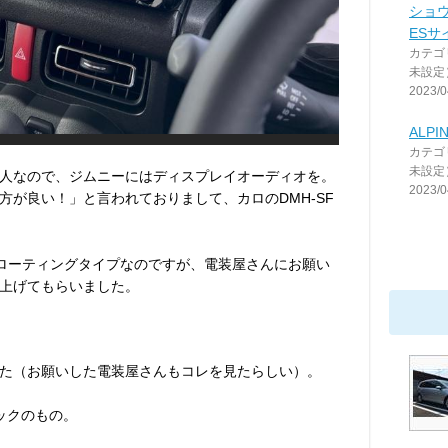
ショウ
ES
カテゴ
未設定
2023/0
ALP
カテゴ
未設定
人なので、ジムニーにはディスプレイオーディオを。
2023/0
方が良い！」と言われておりまして、カロのDMH-SF
がフローティングタイプなのですが、電装屋さんにお願い
上げてもらいました。
た（お願いした電装屋さんもコレを見たらしい）。
ックのもの。