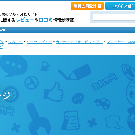
ズキ
>
ジムニー
>
パーツレビュー
>
カーオーディオ、ビジュアル
>
プレーヤー・本
と]
ージ