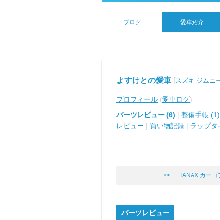
ブログ
愛車紹介
よすけとの愛車
[
スズキ ジムニ
プロフィール
(
愛車ログ
)
パーツレビュー (6)
|
整備手帳 (1)
レビュー
|
買い物記録
|
ラップタ
<< TANAX カー
パーツレビュー