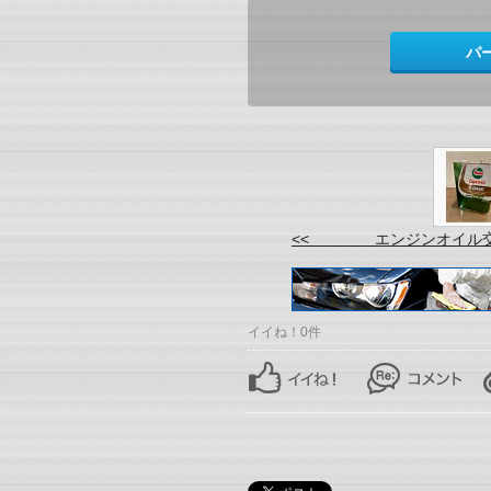
パ
<< エンジンオイル
イイね！0件