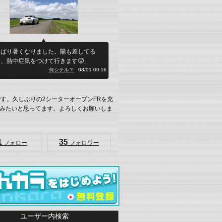
っぱり暑くなりました。陽も差してる
、熱中症気をつけて行きます🥵」
何シテル？
08/01 09:16
です。久しぶりの2シーターオープンFRを充
みたいと思ってます。よろしくお願いしま
1
35
フォロー
フォロワー
ユーザー内検索