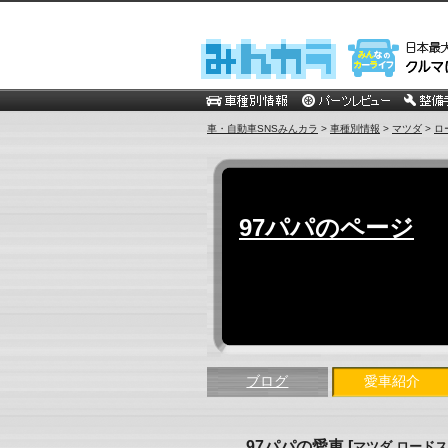
車・自動車SNSみんカラ
>
車種別情報
>
マツダ
>
ロ
97パパのページ
ブログ
愛車紹介
97パパの愛車
[
マツダ ロード