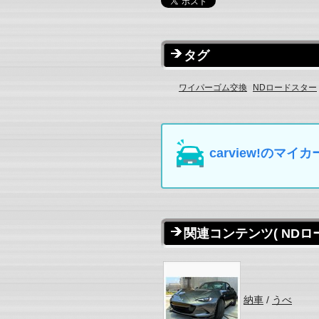
タグ
ワイパーゴム交換
NDロードスター
carview!の
関連コンテンツ
( ND
納車
/
うべ