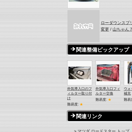
ローダウンスプ
変更
/
山ちゃん
関連整備ピックアップ
外気導入口のフ
外気導入口フィ
ウォ
ィルター取り付
ルター交換
補充
け
難易度:
★
難易
難易度:
★
関連リンク
> マツダ ロードスター トップ