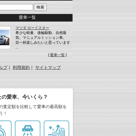
愛車一覧
マツダ ロードスター
希少な軽量、後輪駆動、自然吸
気、マニュアルミッション車。
目一杯楽しみたいと思っています
...
[
愛車一覧
]
ルプ
｜
利用規約
｜
サイトマップ
たの愛車、今いくら？
の査定額を比較して愛車の最高額を
う！