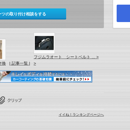
ーツの取り付け相談をする
フジムラオート シートベルト ... >
交換
| 記事一覧 |
>
イイね！ランキングページへ