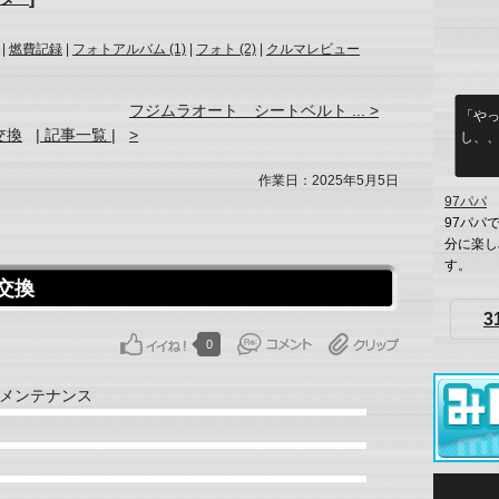
|
燃費記録
|
フォトアルバム (1)
|
フォト (2)
|
クルマレビュー
フジムラオート シートベルト ... >
「や
交換
| 記事一覧 |
>
し、、
作業日：2025年5月5日
97パパ
97パパ
分に楽し
す。
交換
3
0
メンテナンス