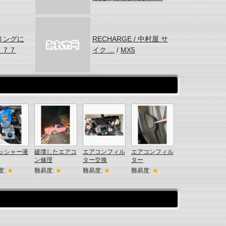
リングに
RECHARGE / 中村屋 サ
７７７
イク ...
/
MX5
ッシャー液
破壊したエアコ
エアコンフィル
エアコンフィル
ン修理
ター交換
ター
度:
★
難易度:
★
難易度:
★
難易度:
★