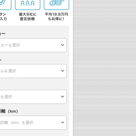
カー
ル
距離（km）