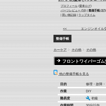
プロフィール
(
愛車ログ
)
パーツレビュー (59)
|
整備手帳 (37)
|
買い物記録
|
ラップタイム
<< エンジンオイル
整備手帳
カーケア
その他
その他
フロントワイパーゴム
他の整備手帳を見る
目的
修理・故障・
作業
DIY
難易度
初級
作業時間
30分以内