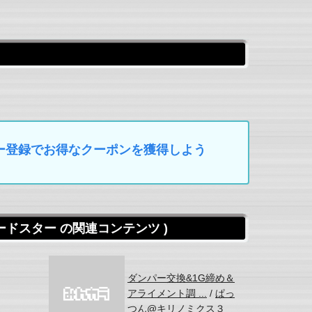
マイカー登録でお得なクーポンを獲得しよう
ロードスター の関連コンテンツ )
ダンパー交換&1G締め＆
アライメント調 ...
/
ぱっ
つん@キリノミクス３