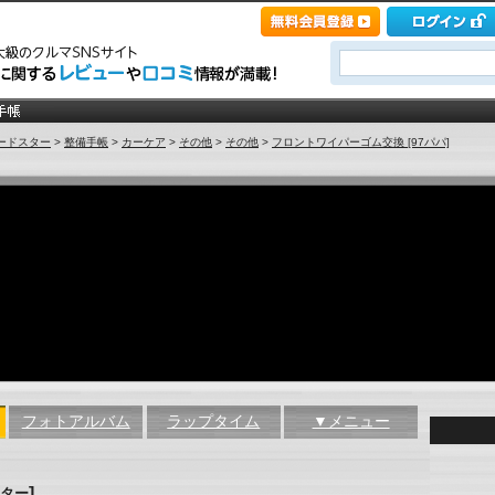
ードスター
>
整備手帳
>
カーケア
>
その他
>
その他
>
フロントワイパーゴム交換 [97パパ]
フォトアルバム
ラップタイム
▼メニュー
]
スター