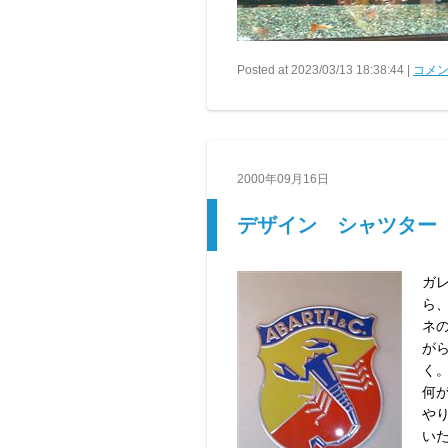
Posted at 2023/03/13 18:38:44 |
コメン
2000年09月16日
デザイン シャツター
ガ
ら
ネ
が
く
何
や
い