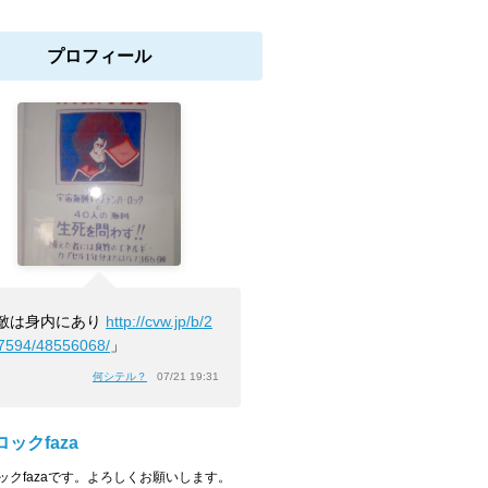
プロフィール
敵は身内にあり
http://cvw.jp/b/2
7594/48556068/
」
何シテル？
07/21 19:31
ックfaza
ックfazaです。よろしくお願いします。