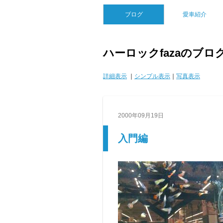
ブログ
愛車紹介
ハーロックfazaのブロ
詳細表示
｜
シンプル表示
｜
写真表示
2000年09月19日
入門編