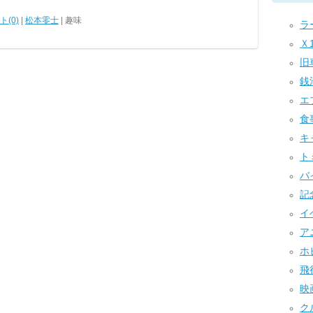
(0)
|
松本零士
| 趣味
ラー
Ｘ1
旧車
銭湯
エ
食事
キャ
トミ
バイ
記念
イベ
アニ
ホビ
飛行
映画
クル