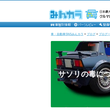
車・自動車SNSみんカラ
>
ブログ
>
ブログ一覧
サソリの毒に