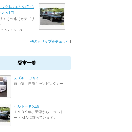
ックfazaさんのベ
 x1/9
リ：その他（カテゴリ
）
9/15 20:07:38
[
他のクリップをチェック
]
愛車一覧
スズキ エブリイ
買い物 自作キャンピングカー
ベルトーネ x1/9
１９８９年、新車から べルト
ーネ x1/9に乗っています。