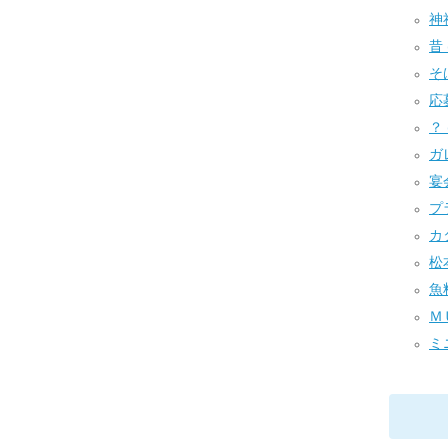
神社
昔 
そば
応募
？ 
ガレ
宴会
プラ
カタ
松本
魚料
ＭＵ
ミニ