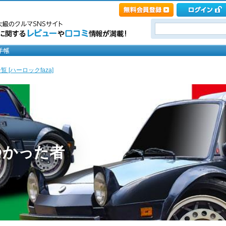
 [ハーロックfaza]
つかった者