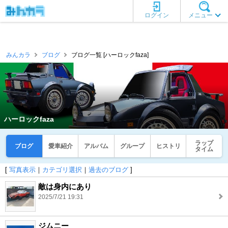
ログイン
メニュー
みんカラ
ブログ
ブログ一覧 [ハーロックfaza]
ハーロックfaza
ラップ
ブログ
愛車紹介
アルバム
グループ
ヒストリ
タイム
[
写真表示
｜
カテゴリ選択
｜
過去のブログ
]
敵は身内にあり
2025/7/21 19:31
ジムニー