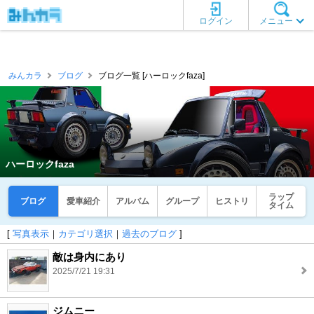
ログイン
メニュー
みんカラ
ブログ
ブログ一覧 [ハーロックfaza]
ハーロックfaza
ラップ
ブログ
愛車紹介
アルバム
グループ
ヒストリ
タイム
[
写真表示
｜
カテゴリ選択
｜
過去のブログ
]
敵は身内にあり
2025/7/21 19:31
ジムニー