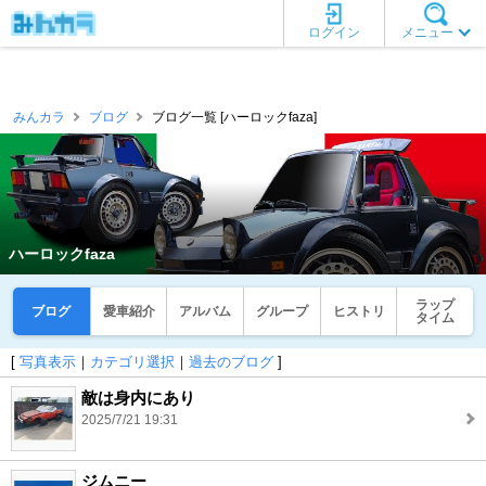
ログイン
メニュー
みんカラ
ブログ
ブログ一覧 [ハーロックfaza]
ハーロックfaza
ラップ
ブログ
愛車紹介
アルバム
グループ
ヒストリ
タイム
[
写真表示
｜
カテゴリ選択
｜
過去のブログ
]
敵は身内にあり
2025/7/21 19:31
ジムニー