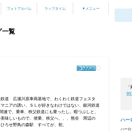
フォトアルバム
ラップタイム
▼メニュー
グ一覧
「
99
父鉄道 広瀬川原車両基地で、わくわく鉄道フェスタ
道マニアの誘い、ＳＬが好きなわけではない、銀河鉄道
99関連で、乗車、秩父鉄道にも乗ったし。暇つぶしと、
か美味しいもので、便乗、秩父へ、、、熊谷 周辺の
ハーロ
 ひろせ野鳥の森駅 すべてが、初、
ハーロ