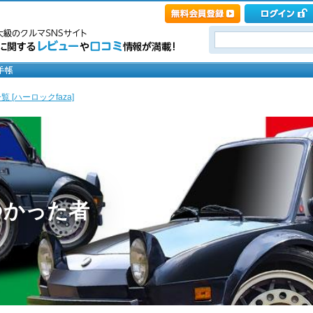
 [ハーロックfaza]
つかった者