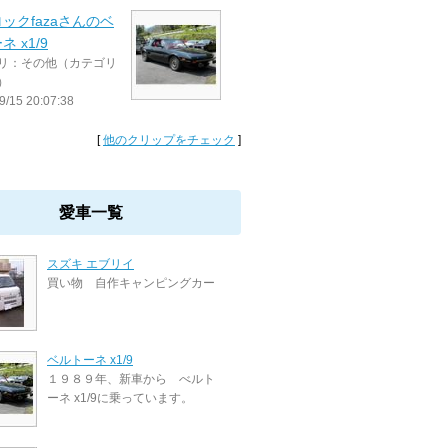
ックfazaさんのベ
 x1/9
リ：その他（カテゴリ
）
9/15 20:07:38
[
他のクリップをチェック
]
愛車一覧
スズキ エブリイ
買い物 自作キャンピングカー
ベルトーネ x1/9
１９８９年、新車から べルト
ーネ x1/9に乗っています。