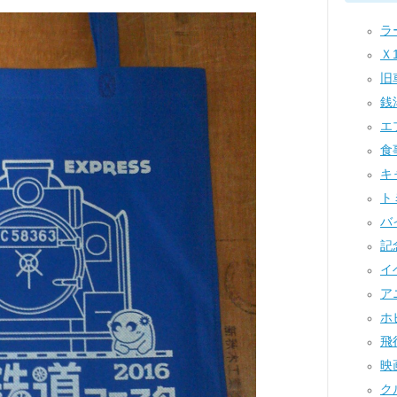
ラー
Ｘ1
旧車
銭湯
エ
食事
キャ
トミ
バイ
記念
イベ
アニ
ホビ
飛行
映画
クル