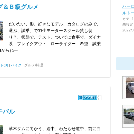
グ＆Ｂ級グルメ
ハーロ
ルトーネ
カテゴ
だいたい、形、好きなモデル、カタログのみで、
未設定
選ぶ、試乗、で羽生モータースクール貸し切
2022/0
り？、状態で、テスト、ついでに食事で、ダイナ
系 ブレイクアウト ローライダー 希望 試乗
、曲がらねー
(0)
|
バイク
| グルメ/料理
テバル
草木ダムに向かう、途中、わたらせ道中、前に白