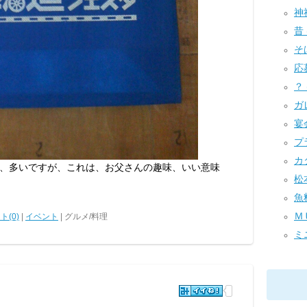
神社
昔 
そば
応募
？ 
ガレ
宴会
プラ
カタ
、多いですが、これは、お父さんの趣味、いい意味
松本
魚料
ＭＵ
ト(0)
|
イベント
| グルメ/料理
ミニ