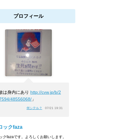
プロフィール
敵は身内にあり
http://cvw.jp/b/2
7594/48556068/
」
何シテル？
07/21 19:31
ックfaza
ックfazaです。よろしくお願いします。