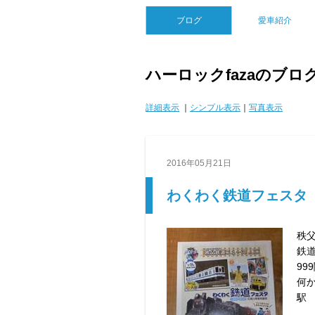
ブログ
愛車紹介
ハーロックfazaのブロ
詳細表示
｜
シンプル表示
｜
写真表示
2016年05月21日
わくわく鉄道フェスタ
秩
鉄
9
何
駅