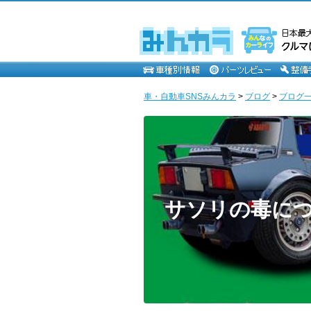
車・自動車SNSみんカラ
>
ブログ
>
ブログ一覧
サソリの毒に