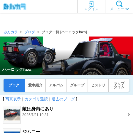
ログイン
メニュー
みんカラ
ブログ
ブログ一覧 [ハーロックfaza]
ハーロックfaza
ラップ
ブログ
愛車紹介
アルバム
グループ
ヒストリ
タイム
[
写真表示
｜
カテゴリ選択
｜
過去のブログ
]
敵は身内にあり
2025/7/21 19:31
ジムニー