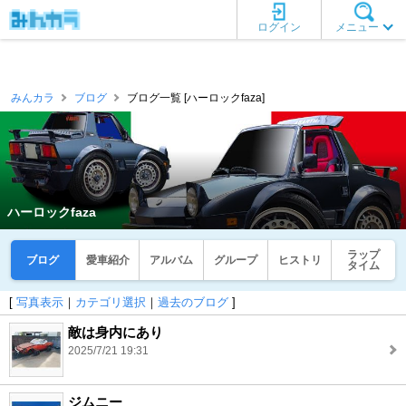
ログイン
メニュー
みんカラ
ブログ
ブログ一覧 [ハーロックfaza]
ハーロックfaza
ラップ
ブログ
愛車紹介
アルバム
グループ
ヒストリ
タイム
[
写真表示
｜
カテゴリ選択
｜
過去のブログ
]
敵は身内にあり
2025/7/21 19:31
ジムニー