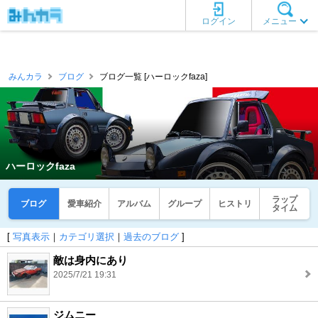
ログイン
メニュー
みんカラ
ブログ
ブログ一覧 [ハーロックfaza]
ハーロックfaza
ラップ
ブログ
愛車紹介
アルバム
グループ
ヒストリ
タイム
[
写真表示
｜
カテゴリ選択
｜
過去のブログ
]
敵は身内にあり
2025/7/21 19:31
ジムニー