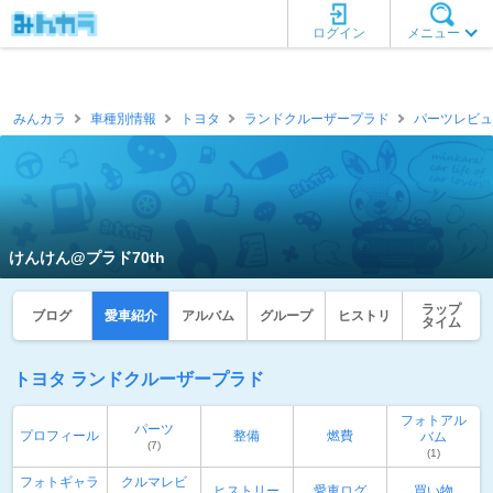
ログイン
メニュー
みんカラ
車種別情報
トヨタ
ランドクルーザープラド
パーツレビュ
けんけん@プラド70th
ラップ
ブログ
愛車紹介
アルバム
グループ
ヒストリ
タイム
トヨタ ランドクルーザープラド
フォトアル
パーツ
プロフィール
整備
燃費
バム
(7)
(1)
フォトギャラ
クルマレビ
ヒストリー
愛車ログ
買い物