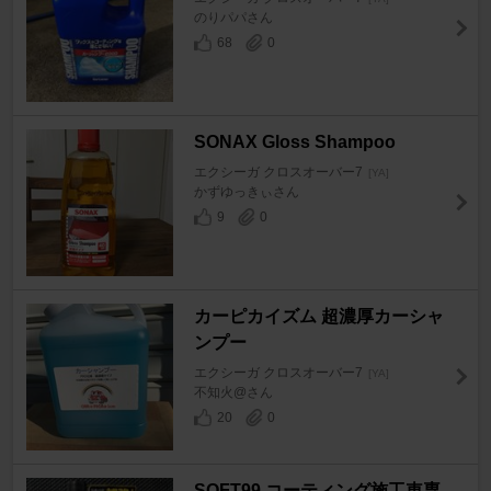
のりパパさん
68
0
SONAX Gloss Shampoo
エクシーガ クロスオーバー7
[YA]
かずゆっきぃさん
9
0
カーピカイズム 超濃厚カーシャ
ンプー
エクシーガ クロスオーバー7
[YA]
不知火@さん
20
0
SOFT99 コーティング施工車専