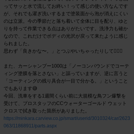
ってサッと水で流してお終い！って感じの使い方なんです
が、それでも濯ぎ洗いするまで塗装面から泡が消えにくい
のは立派。今の季節だと落ち着いて全体に目を配り、ゆと
りを持って作業できる点はありがたいです。洗浄力も確か
なので、これだけでボディの光沢が戻って来たように感じ
られました。
思わず「良きかな〜。」とつぶやいちゃったりして🧖🏻‍♀️
また、カーシャンプー1000は「ノーコンパウンドでコーテ
ィング塗膜を落とさない」と謳っていますが、逆に言うと
「コーティングの残り具合が一目で分かる。」ということ
でもあります😅
今回、洗車をする1週間くらい前に大規模な鳥フン爆撃を
受けて、プロスタッフのCCウォーターゴールド ウェット
クロスで拭き取った箇所がありました。
https://minkara.carview.co.jp/smart/userid/3010324/car/2623
063/11868911/parts.aspx