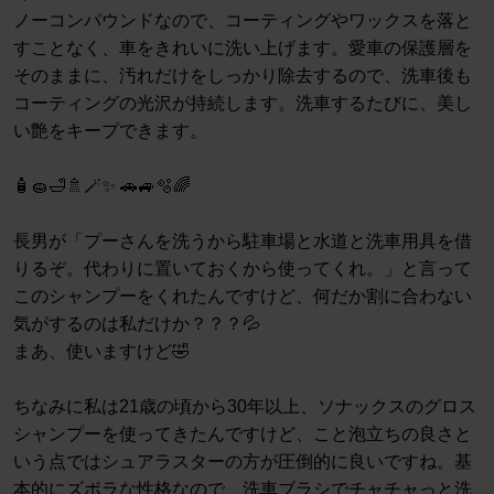
ノーコンパウンドなので、コーティングやワックスを落と
すことなく、車をきれいに洗い上げます。愛車の保護層を
そのままに、汚れだけをしっかり除去するので、洗車後も
コーティングの光沢が持続します。洗車するたびに、美し
い艶をキープできます。
🧴🧽🛁🚿🪄✨ 🚗🚙🫧🌈
長男が「プーさんを洗うから駐車場と水道と洗車用具を借
りるぞ。代わりに置いておくから使ってくれ。」と言って
このシャンプーをくれたんですけど、何だか割に合わない
気がするのは私だけか？？？💦
まあ、使いますけど🤣
ちなみに私は21歳の頃から30年以上、ソナックスのグロス
シャンプーを使ってきたんですけど、こと泡立ちの良さと
いう点ではシュアラスターの方が圧倒的に良いですね。基
本的にズボラな性格なので、洗車ブラシでチャチャっと洗