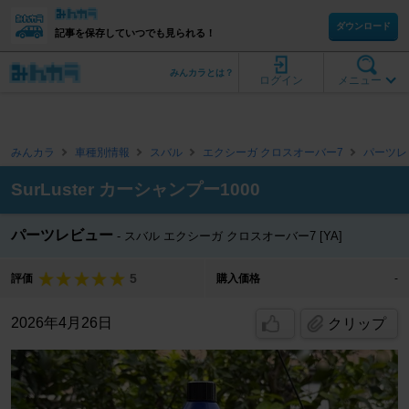
ダウンロード
記事を保存していつでも見られる！
みんカラとは？
ログイン
メニュー
みんカラ
車種別情報
スバル
エクシーガ クロスオーバー7
パーツレ
SurLuster カーシャンプー1000
パーツレビュー
スバル エクシーガ クロスオーバー7 [YA]
5
評価
購入価格
-
2026年4月26日
クリップ