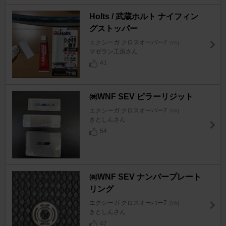
Holts / 武蔵ホルト ナイフィン
グストッパー
エクシーガ クロスオーバー7
[YA]
マゼラン工房さん
41
㈱WNF SEV ピラーリジット
エクシーガ クロスオーバー7
[YA]
きとしんさん
54
㈱WNF SEV ナンバープレート
リング
エクシーガ クロスオーバー7
[YA]
きとしんさん
47