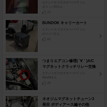
エクシーガ クロスオーバー7
[YA]
まりっく55さん
22
BUNDOK キャリーカート
エクシーガ クロスオーバー7
[YA]
のりパパさん
62
つまりエアコン修理( ´∀｀)A/C
マグネットクラッチリレー交換
エクシーガ クロスオーバー7
[YA]
Nira39さん
20
ネオジムマグネットチューン3
発目 ボディアース編その他