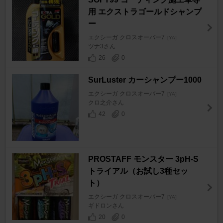
用 エクストラゴールドシャンプ
ー
エクシーガ クロスオーバー7
[YA]
ツナ3さん
26
0
SurLuster カーシャンプー1000
エクシーガ クロスオーバー7
[YA]
クロ之介さん
42
0
PROSTAFF モンスター 3pH-S
トライアル（お試し3種セッ
ト）
エクシーガ クロスオーバー7
[YA]
ギドロンさん
20
0