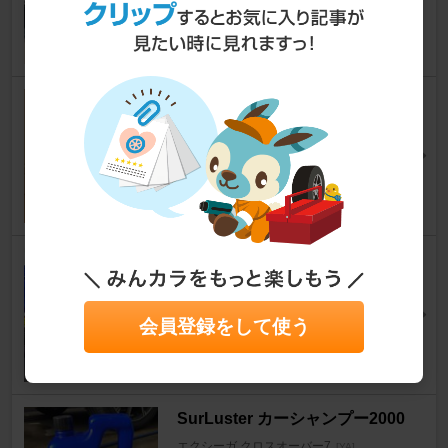
サンスタームーンさん
55
0
SurLuster クリーナーinシャン
プー
エクシーガ クロスオーバー7
[YA]
ともきん07さん
21
0
PRO STAFF ファインフォーム
カーシャンプー
エクシーガ クロスオーバー7
[YA]
会員登録をして使う
のりパパさん
18
1
SurLuster カーシャンプー2000
エクシーガ クロスオーバー7
[YA]