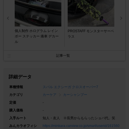
個人制作 ホログラム レイン
PROSTAFF モンスターサーベ
ボー ステッカー 痛車 デカー
ラス
ル
記事一覧
詳細データ
車種情報
スバル エクシーガ クロスオーバー7
カテゴリ
カーケア
カーシャンプー
定価
-
購入価格
-
入手ルート
知人・友人 ※長男からもらったショバ代。笑
みんカラオフィシ
https://minkara.carview.co.jp/smart/userid/161560