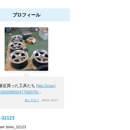
プロフィール
最近買った工具たち
http://cvw.j
b/3020965/47756075/
」
何シテル？
06/01 18:27
-32123
ram: tomo_32123