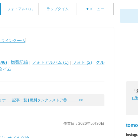
フォトアルバム
ラップタイム
▼メニュー
]
イラインクーペ
46)
|
燃費記録
|
フォトアルバム (1)
|
フォト (2)
|
クル
タイム
「
p/
 ...
| 記事一覧 |
燃料タンクレストア⑧ >>
作業日：2026年5月30日
tomo
instag