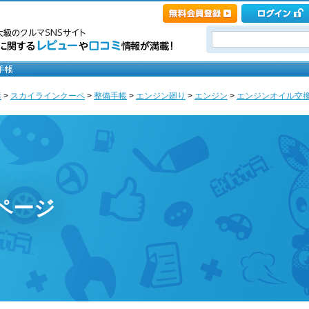
産
>
スカイラインクーペ
>
整備手帳
>
エンジン廻り
>
エンジン
>
エンジンオイル交
のページ