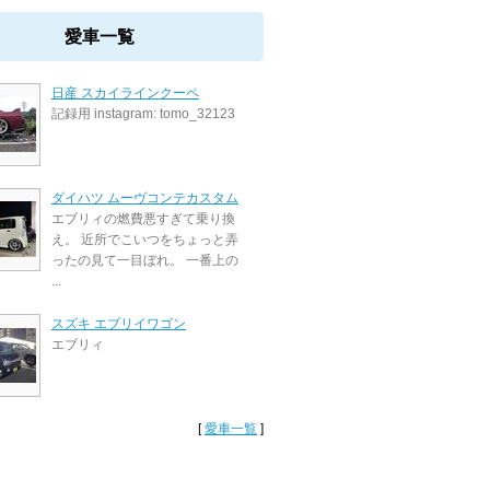
愛車一覧
日産 スカイラインクーペ
記録用 instagram: tomo_32123
ダイハツ ムーヴコンテカスタム
エブリィの燃費悪すぎて乗り換
え。 近所でこいつをちょっと弄
ったの見て一目ぼれ。 一番上の
...
スズキ エブリイワゴン
エブリィ
[
愛車一覧
]