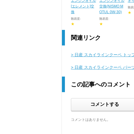
エンジンオイル
エンジンオイル
オ
[エレメント]交
交換(NISMO M
難易
換
OTUL 0W-30)
★
難易度:
難易度:
★
★
関連リンク
> 日産 スカイラインクーペ トッ
> 日産 スカイラインクーペ パー
この記事へのコメント
コメントする
コメントはありません。