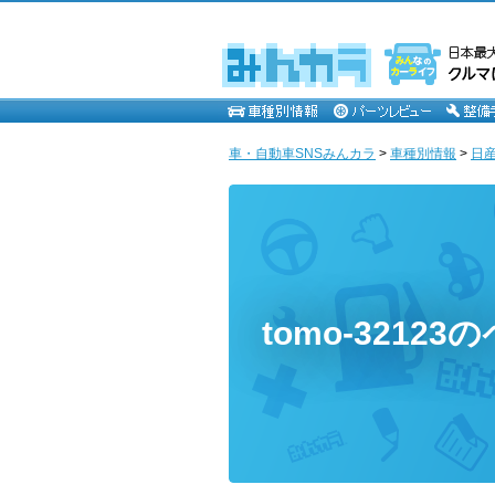
車・自動車SNSみんカラ
>
車種別情報
>
日
tomo-32123