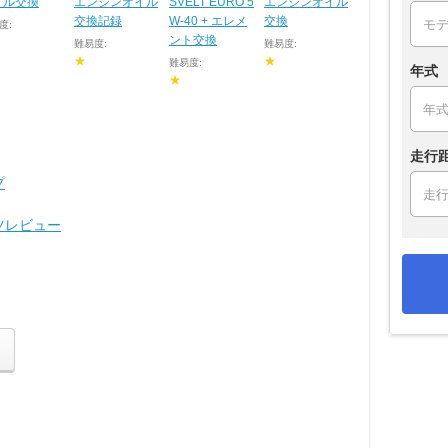
イル交換
エンジンオイル
SVELT EURO 5
エンジンオイル
交換記録
W-40 + エレメ
交換
度:
ント交換
難易度:
難易度:
★
★
難易度:
年式
★
走行
プ
ツレビュー