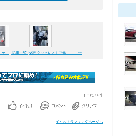
 ...
| 記事一覧 |
燃料タンクレストア⑧ >>
イイね！0件
イイね！ランキングページへ