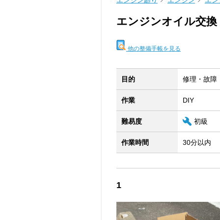
エンジン廻り
エンジン
エン
エンジンオイル交換
他の整備手帳を見る
目的
修理・故障
作業
DIY
難易度
初級
作業時間
30分以内
1