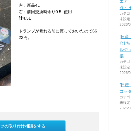
エア
左：新品4L
Ｏ・
右：前回交換時余り0.5L使用
カテゴ
計4.5L
未設定
2026/0
トランプが暴れる前に買っておいたので66
[日産
22円。
Ｒ] 
ルジ
換
カテゴ
未設定
2026/0
[日産 
コッ
カテゴ
未設定
2026/0
ーツの取り付け相談をする