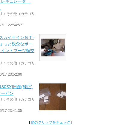
 レギュレータ
Ｈ
リ：その他（カテゴリ
）
7/11 22:54:57
 スカイラインＧＴ‐
ちょっと残念なボー
ョイントブーツ類交
リ：その他（カテゴリ
）
6/17 23:52:00
180SX]日産(純正)
ターピン
リ：その他（カテゴリ
）
6/17 23:41:35
[
他のクリップをチェック
]