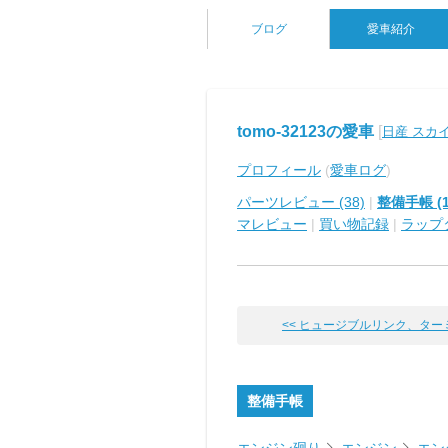
ブログ
愛車紹介
tomo-32123の愛車
[
日産 スカ
プロフィール
(
愛車ログ
)
パーツレビュー (38)
|
整備手帳 (1
マレビュー
|
買い物記録
|
ラップ
<< ヒュージブルリンク、ターミナ
整備手帳