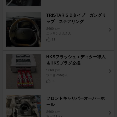
TRISTAR'S Dタイプ ガングリ
ップ ステアリング
S660
[JW]
ニッサンさんさん
11
HKSフラッシュエディター導入
＆HKSプラグ交換
S660
[JW]
ウエ@JW5さん
30
フロントキャリパーオーバーホ
ール
S660
[JW]
不思議1さん