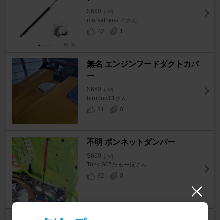
S660
[JW]
markathens14さん
22
1
無名 エンジンフードダクトカバ
ー
S660
[JW]
hirobow01さん
21
0
不明 ボンネットダンパー
S660
[JW]
Tony S07たぁーぼさん
32
0