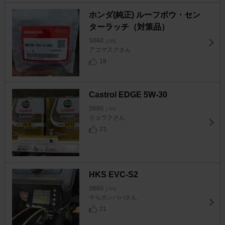
ホンダ(純正) ルーフボウ・セン
ターラッチ（対策品）
S660
[JW]
アゴマスクさん
19
Castrol EDGE 5W-30
S660
[JW]
リョウクさん
23
HKS EVC-S2
S660
[JW]
そらポンパパさん
21