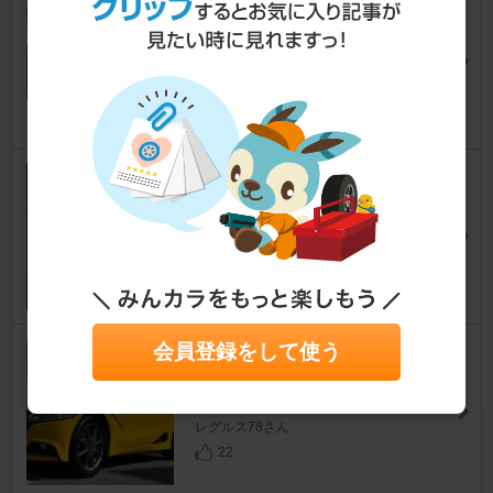
BLITZ STRUT TOWER BAR
S660
[JW]
mandyS660さん
21
D.A.D / GARSON タフ ラバー
マット
S660
[JW]
yukkeeさん
20
会員登録をして使う
Modulo / Honda Access MR-R
01
S660
[JW]
レグルス78さん
22