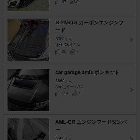
87
0
ＫPARTS カーボンエンジンフ
ード
S660
[JW]
take RA改さん
89
7
car garage amis ボンネット
S660
[JW]
Aero_イーマさん
116
5
AML-CR エンジンフードダンパ
ー
S660
[JW]