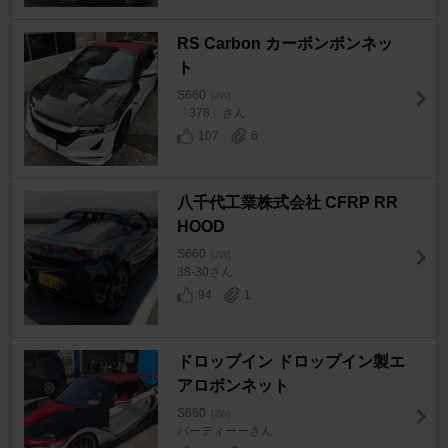
RS Carbon カーボンボンネッ
ト
S660
[JW]
「378」さん
107
6
八千代工業株式会社 CFRP RR
HOOD
S660
[JW]
38-30さん
94
1
ドロップイン ドロップイン製エ
アロボンネット
S660
[JW]
バーディーーさん