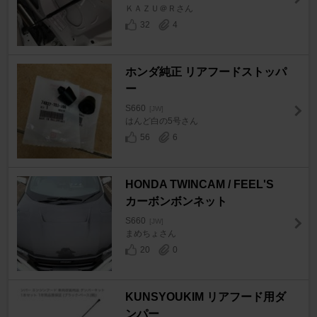
ＫＡＺＵ＠Ｒさん
32
4
ホンダ純正 リアフードストッパ
ー
S660
[JW]
はんど白の5号さん
56
6
HONDA TWINCAM / FEEL'S
カーボンボンネット
S660
[JW]
まめちょさん
20
0
KUNSYOUKIM リアフード用ダ
ンパー