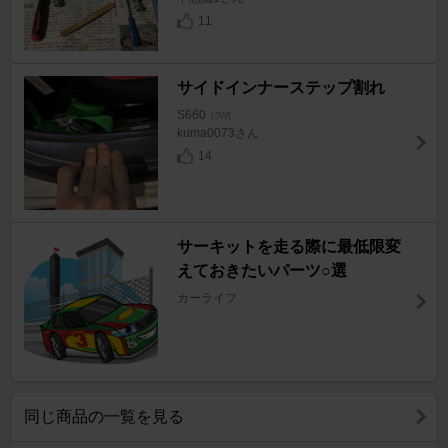
11
サイドインナーステップ割れ
S660
[JW]
kuma0073さん
14
サーキットを走る際に最低限変
えておきたいパーツ○選
カーライフ
同じ商品の一覧を見る