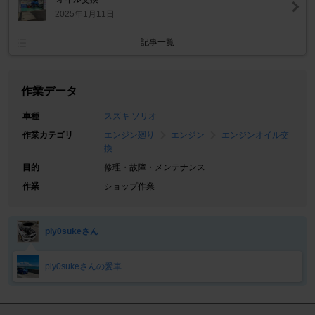
2025年1月11日
記事一覧
作業データ
車種
スズキ ソリオ
作業カテゴリ
エンジン廻り
エンジン
エンジンオイル交
換
目的
修理・故障・メンテナンス
作業
ショップ作業
piy0sukeさん
piy0sukeさんの愛車