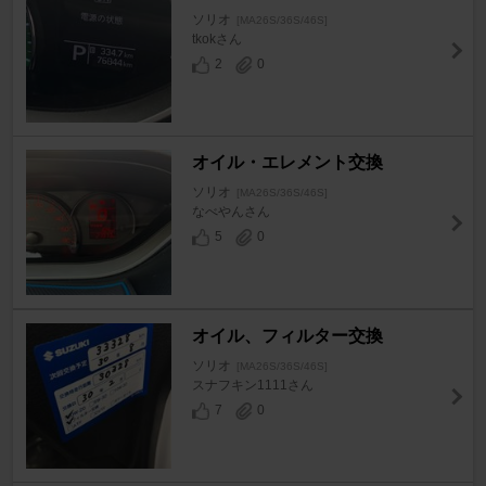
ソリオ
[MA26S/36S/46S]
tkokさん
2
0
オイル・エレメント交換
ソリオ
[MA26S/36S/46S]
なべやんさん
5
0
オイル、フィルター交換
ソリオ
[MA26S/36S/46S]
スナフキン1111さん
7
0