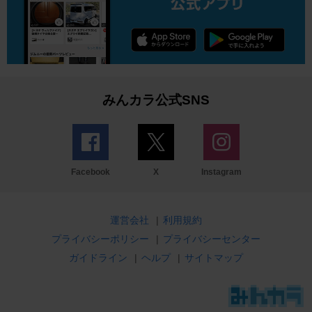
みんカラ公式SNS
Facebook
X
Instagram
運営会社
|
利用規約
プライバシーポリシー
|
プライバシーセンター
ガイドライン
|
ヘルプ
|
サイトマップ