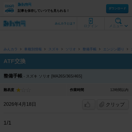
ダウンロード
記事を保存していつでも見られる！
みんカラとは？
ログイン
メニュー
みんカラ
車種別情報
スズキ
ソリオ
整備手帳
エンジン廻り
ATF交換
整備手帳
スズキ ソリオ [MA26S/36S/46S]
難易度
作業時間
12時間以内
2026年4月18日
クリップ
1/1