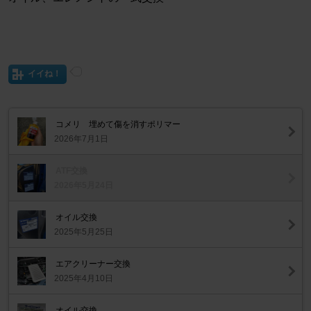
イイね！
コメリ 埋めて傷を消すポリマー
2026年7月1日
ATF交換
2026年5月24日
オイル交換
2025年5月25日
エアクリーナー交換
2025年4月10日
オイル交換