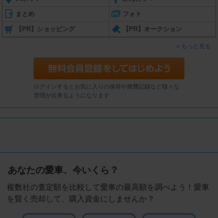
まとめ
フォト
【PR】ショッピング
【PR】オークション
もっと見る
ログインするとお気に入りの保存や燃費記録など様々な
管理が出来るようになります
あなたの愛車、今いくら？
複数社の査定額を比較して愛車の最高額を調べよう！愛車
を賢く売却して、購入資金にしませんか？