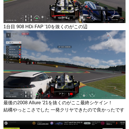
1台目 908 HDi FAP '10を抜くのがこの辺
最後の2008 Allure '21を抜くのがここ最終シケイン！
結構やっとこさでした 一発クリヤできたので良かったです