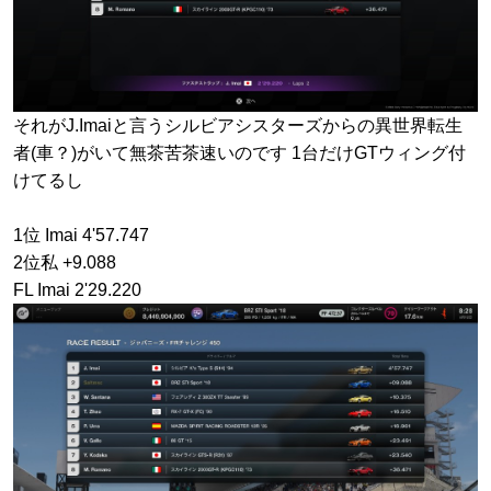
それがJ.Imaiと言うシルビアシスターズからの異世界転生
者(車？)がいて無茶苦茶速いのです 1台だけGTウィング付
けてるし
1位 Imai 4'57.747
2位私 +9.088
FL Imai 2'29.220