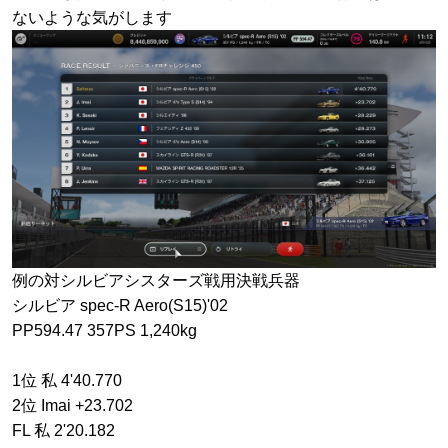
ないような気がします
例の対シルビアシスターズ戦用決戦兵器
シルビア spec-R Aero(S15)'02
PP594.47 357PS 1,240kg
1位 私 4'40.770
2位 Imai +23.702
FL 私 2'20.182