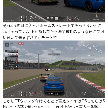
それが2周目に入ったホームストレートであっさりかわさ
れちゃって ホント油断してたら瞬間移動のような速さで追
い付いて来ますさすがチート持ち
しかしGTウィング付けてるとは言えタイヤはCSこちらはS
HなのでS字で追いつけます これ以上ないと言う一番難し