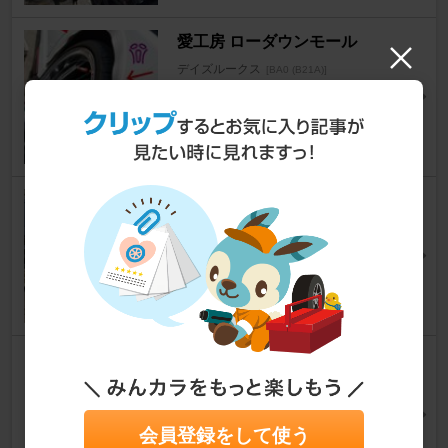
愛工房 ローダウンモール
デイズルークス
[BA0 (B21A)]
レオ7（レオセブン)さん
36
WORK エクイップ03
デイズルークス
[BA0 (B21A)]
あーパパさん
12
GOODYEAR EfficientGrip Co
mfort 165/55R15
デイズルークス
[BA0 (B21A)]
138タワー観光さん
会員登録をして使う