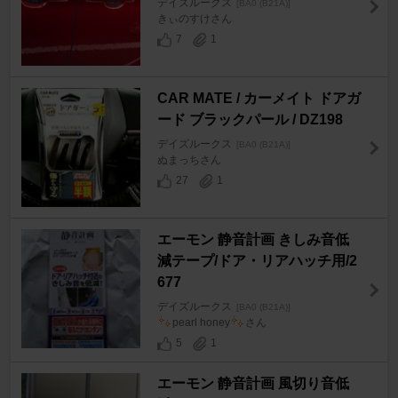
デイズルークス
[BA0 (B21A)]
きぃのすけさん
7
1
CAR MATE / カーメイト ドアガ
ード ブラックパール / DZ198
デイズルークス
[BA0 (B21A)]
ぬまっちさん
27
1
エーモン 静音計画 きしみ音低
減テープ/ドア・リアハッチ用/2
677
デイズルークス
[BA0 (B21A)]
pearl honey
さん
5
1
エーモン 静音計画 風切り音低