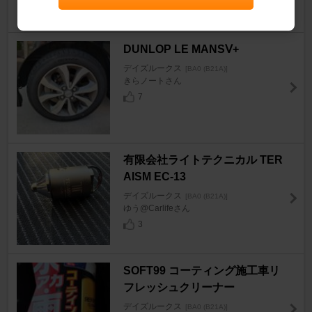
221
DUNLOP LE MANSⅤ+
デイズルークス
[BA0 (B21A)]
きらノートさん
7
有限会社ライトテクニカル TER
AISM EC-13
デイズルークス
[BA0 (B21A)]
ゆう@Carlifeさん
3
SOFT99 コーティング施工車リ
フレッシュクリーナー
デイズルークス
[BA0 (B21A)]