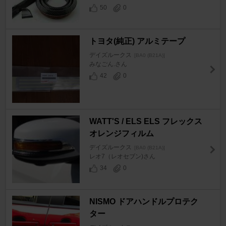
50
0
トヨタ(純正) アルミテープ
デイズルークス
[BA0 (B21A)]
みなごん.さん
42
0
WATT'S / ELS ELS フレックス
オレンジフィルム
デイズルークス
[BA0 (B21A)]
レオ7（レオセブン)さん
34
0
NISMO ドアハンドルプロテク
ター