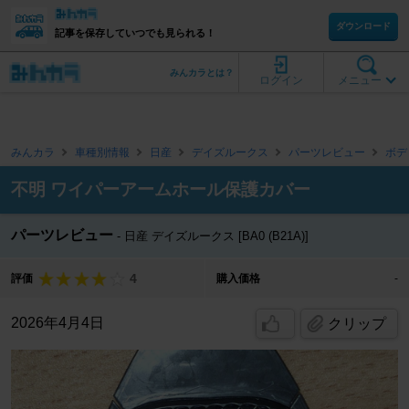
ダウンロード
記事を保存していつでも見られる！
みんカラとは？
ログイン
メニュー
みんカラ
車種別情報
日産
デイズルークス
パーツレビュー
ボデ
不明 ワイパーアームホール保護カバー
パーツレビュー
日産 デイズルークス [BA0 (B21A)]
4
評価
購入価格
-
2026年4月4日
クリップ