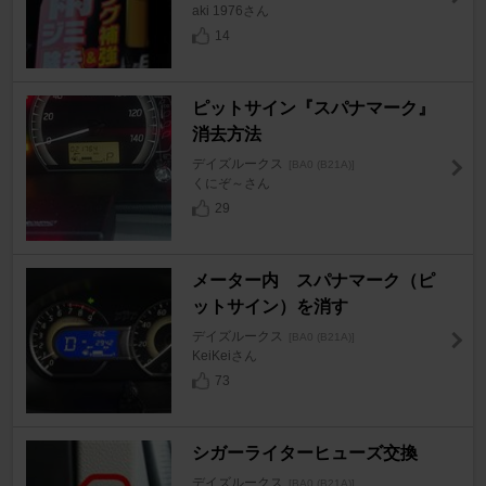
aki 1976さん
14
ピットサイン『スパナマーク』
消去方法
デイズルークス
[BA0 (B21A)]
くにぞ～さん
29
メーター内 スパナマーク（ピ
ットサイン）を消す
デイズルークス
[BA0 (B21A)]
KeiKeiさん
73
シガーライターヒューズ交換
デイズルークス
[BA0 (B21A)]