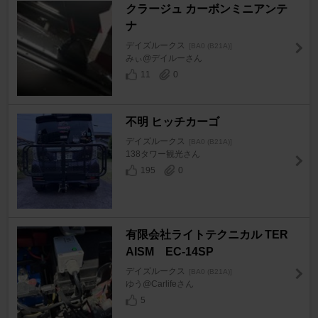
クラージュ カーボンミニアンテ
ナ
デイズルークス
[BA0 (B21A)]
みぃ@デイルーさん
11
0
不明 ヒッチカーゴ
デイズルークス
[BA0 (B21A)]
138タワー観光さん
195
0
有限会社ライトテクニカル TER
AISM EC-14SP
デイズルークス
[BA0 (B21A)]
ゆう@Carlifeさん
5