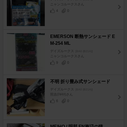
ニャンコルークスさん
4
0
EMERSON 断熱サンシェード E
M-254 ML
デイズルークス
[BA0 (B21A)]
ニャンコルークスさん
9
0
不明 折り畳み式サンシェード
デイズルークス
[BA0 (B21A)]
照吉(ﾃﾙｷﾁ)さん
6
0
MEIHO / 明邦 FN海辺の猫