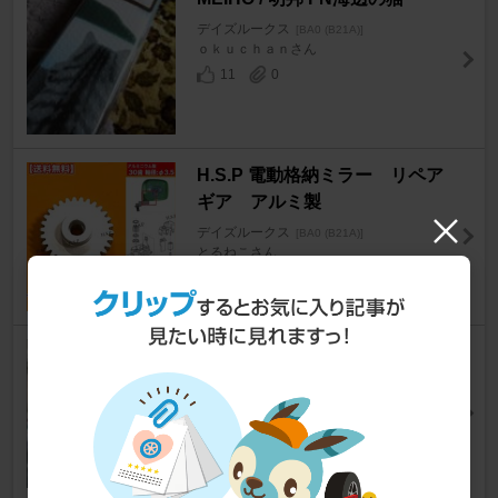
デイズルークス
[BA0 (B21A)]
ｏｋｕｃｈａｎさん
11
0
H.S.P 電動格納ミラー リペア
ギア アルミ製
デイズルークス
[BA0 (B21A)]
とるねこさん
3
愛工房 ローダウンモール
デイズルークス
[BA0 (B21A)]
レオ7（レオセブン)さん
36