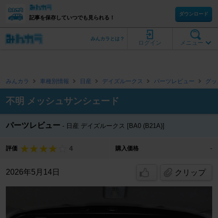
ダウンロード
記事を保存していつでも見られる！
みんカラとは？
ログイン
メニュー
みんカラ
車種別情報
日産
デイズルークス
パーツレビュー
グッ
不明 メッシュサンシェード
パーツレビュー
日産 デイズルークス [BA0 (B21A)]
4
評価
購入価格
-
2026年5月14日
クリップ