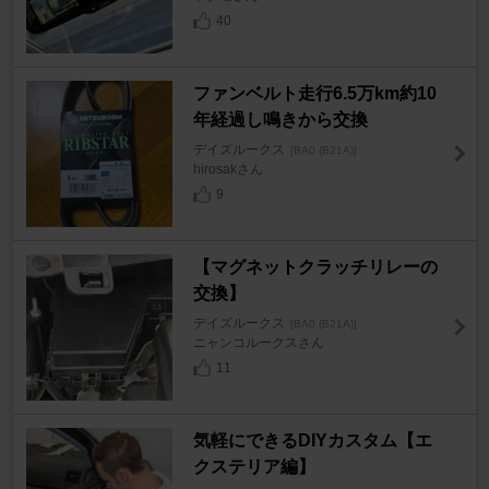
40
ファンベルト走行6.5万km約10
年経過し鳴きから交換
デイズルークス
[BA0 (B21A)]
hirosakさん
9
【マグネットクラッチリレーの
交換】
デイズルークス
[BA0 (B21A)]
ニャンコルークスさん
11
気軽にできるDIYカスタム【エ
クステリア編】