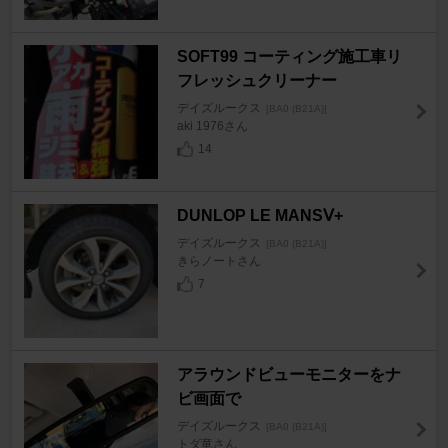
SOFT99 コーティング施工車リ
フレッシュクリーナー
デイズルークス
[BA0 (B21A)]
aki 1976さん
14
DUNLOP LE MANSⅤ+
デイズルークス
[BA0 (B21A)]
きらノートさん
7
アラウンドビューモニターをナ
ビ画面で
デイズルークス
[BA0 (B21A)]
トダ竜さん