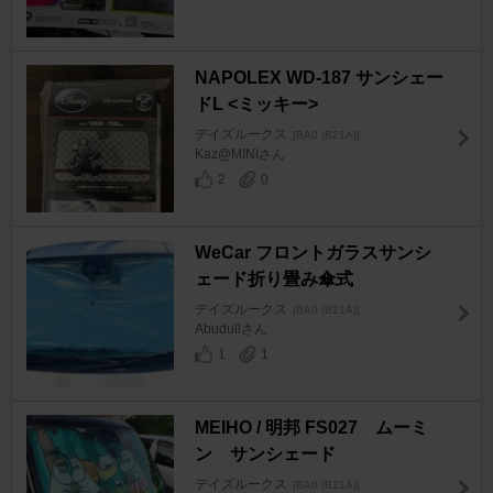
NAPOLEX WD-187 サンシェー
ドL <ミッキー>
デイズルークス
[BA0 (B21A)]
Kaz@MINIさん
2
0
WeCar フロントガラスサンシ
ェード折り畳み傘式
デイズルークス
[BA0 (B21A)]
Abudullさん
1
1
MEIHO / 明邦 FS027 ムーミ
ン サンシェード
デイズルークス
[BA0 (B21A)]