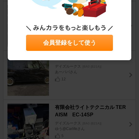
有限会社ライトテクニカル TER
AISM EC-13
デイズルークス
[BA0 (B21A)]
ゆう@Carlifeさん
3
会員登録をして使う
WORK エクイップ03
デイズルークス
[BA0 (B21A)]
あーパパさん
12
有限会社ライトテクニカル TER
AISM EC-14SP
デイズルークス
[BA0 (B21A)]
ゆう@Carlifeさん
5