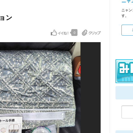
ニャ
ニャン
す。
ション
0