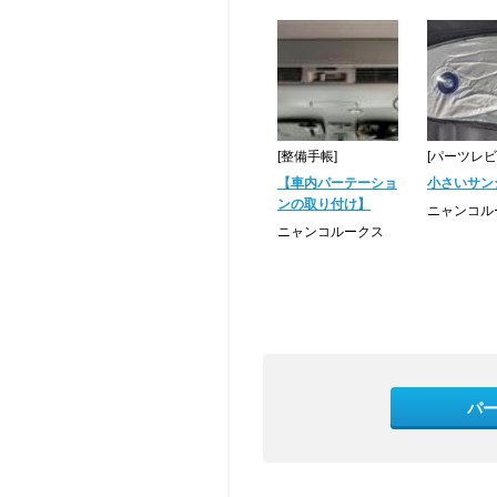
[整備手帳]
[パーツレビ
【車内パーテーショ
小さいサン
ンの取り付け】
ニャンコル
ニャンコルークス
パ