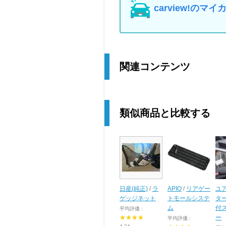
carview!の
関連コンテンツ
類似商品と比較する
日産(純正)
/
ラ
APIO
/
リアゲー
ユ
ゲッジネット
トモールシステ
タ
ム
付
平均評価 :
★★★★
ー
平均評価 :