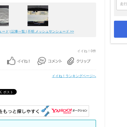
ェード
| 記事一覧 |
不明 メッシュサンシェード >>
イイね！0件
イイね！ランキングページへ