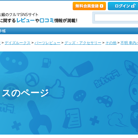
産
>
デイズルークス
>
パーツレビュー
>
グッズ・アクセサリー
>
その他
>
不明 車内
クスのページ