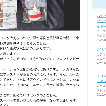
CAR 
ブラ
イヤWA
カテゴ
未設定
コンが冷えないので、運転席側と後部座席の間に「車
2026/0
転席側を冷やそうと考えました。
付けた後の状況は次のとおりです。
GPS
と思います。
カテゴ
が小さくなるのはしょうがないです。フロントスピー
未設定
2025/0
ーテーション上部が透明ではありますが、テカリがあ
にファスナーがあるのも気になります。また、ルーム
トヨ
けてあり、さらにリアウインドウにメッシュサンシェ
ドア
りました。そのため、ルームミラーに補助ミラーをつ
カテゴ
未設定
2025/0
きます。閉めていればバタつきません。
スーパーで買い物したものが暑くなってしまいます。
うです。