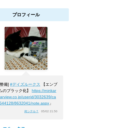
プロフィール
[整備]
#デイズルークス
【エンブ
ムのブラック化】
https://minkar
carview.co.jp/userid/3032639/ca
2644128/8632041/note.aspx
」
何シテル？
05/02 21:50