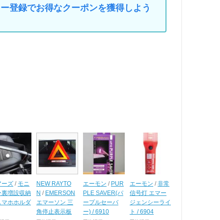
マイカー登録でお得なクーポンを獲得しよう
アーズ
/
モニ
NEW RAYTO
エーモン
/
PUR
エーモン
/
非常
ー裏増設収納
N
/
EMERSON
PLE SAVER(パ
信号灯 エマー
スマホホルダ
エマーソン 三
ープルセーバ
ジェンシーライ
角停止表示板
ー) / 6910
ト / 6904