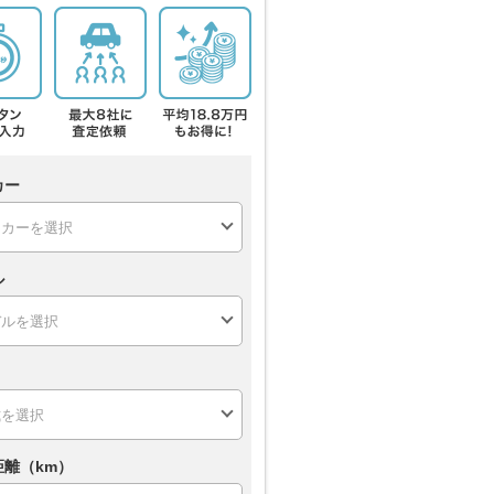
カー
ル
距離（km）