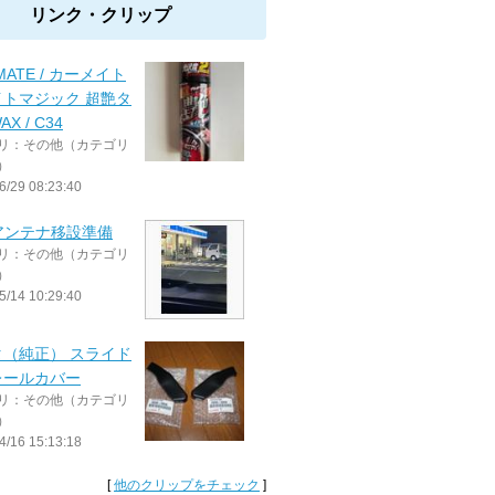
リンク・クリップ
MATE / カーメイト
イトマジック 超艶タ
X / C34
リ：その他（カテゴリ
）
6/29 08:23:40
アンテナ移設準備
リ：その他（カテゴリ
）
5/14 10:29:40
タ（純正） スライド
レールカバー
リ：その他（カテゴリ
）
4/16 15:13:18
[
他のクリップをチェック
]