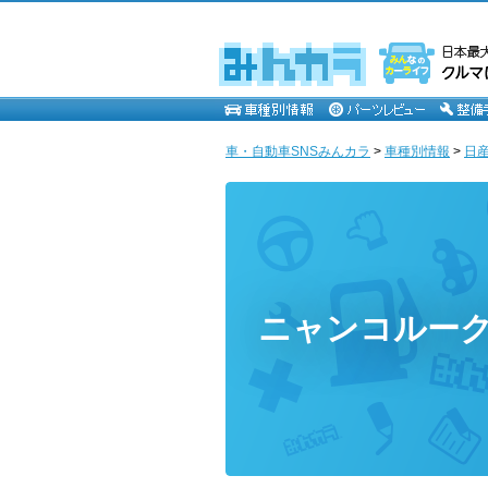
車・自動車SNSみんカラ
>
車種別情報
>
日
ニャンコルー