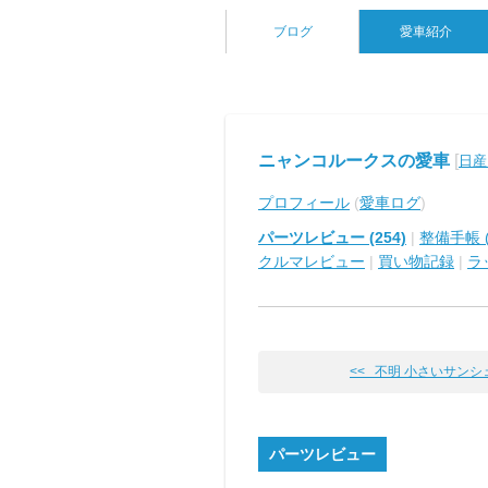
ブログ
愛車紹介
ニャンコルークスの愛車
[
日産
プロフィール
(
愛車ログ
)
パーツレビュー (254)
|
整備手帳 (
クルマレビュー
|
買い物記録
|
ラ
<< 不明 小さいサンシ
パーツレビュー