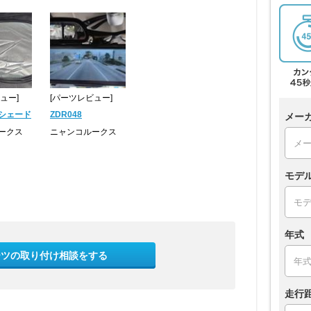
ュー]
[パーツレビュー]
シェード
ZDR048
メー
ークス
ニャンコルークス
モデ
年式
ーツの取り付け相談をする
走行