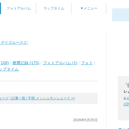
フォトアルバム
ラップタイム
▼メニュー
]
 デイズルークス
108)
|
燃費記録 (175)
|
フォトアルバム (1)
|
フォト
|
ップタイム
「
レ
a.
ェード
| 記事一覧 |
不明 メッシュサンシェード >>
r/
2026年5月25日